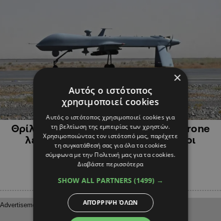
×
Αυτός ο ιστότοπος
χρησιμοποιεί cookies
ΔΙΕΘΝΗ
Αυτός ο ιστότοπος χρησιμοποιεί cookies για
τη βελτίωση της εμπειρίας των χρηστών.
Θρίλερ: Κατάρριψη αμερικανικού drone
Χρησιμοποιώντας τον ιστότοπό μας, παρέχετε
λένε οι ΗΠΑ, διαψεύδουν οι Ρώσοι
τη συγκατάθεσή σας για όλα τα cookies
σύμφωνα με την Πολιτική μας για τα cookies.
Διαβάστε περισσότερα
SHOW ALL PARTNERS
(1499) →
ΑΠΌΡΡΙΨΗ ΌΛΩΝ