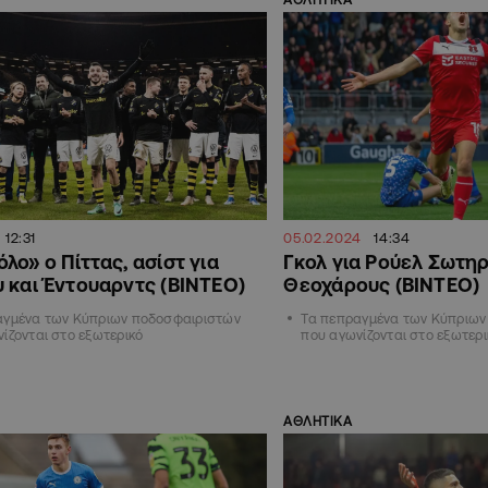
12:31
05.02.2024
14:34
λο» ο Πίττας, ασίστ για
Γκολ για Ρούελ Σωτηρί
 και Έντουαρντς (ΒΙΝΤΕΟ)
Θεοχάρους (ΒΙΝΤΕΟ)
αγμένα των Κύπριων ποδοσφαιριστών
Τα πεπραγμένα των Κύπριων
ίζονται στο εξωτερικό
που αγωνίζονται στο εξωτερι
ΑΘΛΗΤΙΚΑ