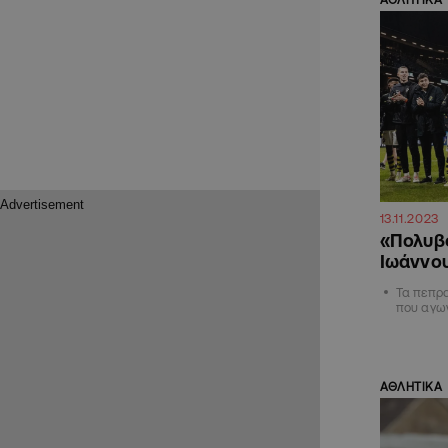
13.11.2023
«Πολυβό
Ιωάννου
Τα πεπρ
που αγων
ΑΘΛΗΤΙΚΑ