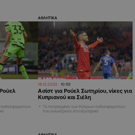
ΑΘΛΗΤΙΚΑ
18.12.2023
10:53
 Ρούελ
Ασίστ για Ρούελ Σωτηρίου, νίκες για
Κυπριανού και Σιέλη
 ποδοσφαιριστών
Τα πεπραγμένα των Κύπριων ποδοσφαιριστών
κό
που αγωνίζονται στο εξωτερικό
ΑΘΛΗΤΙΚΑ