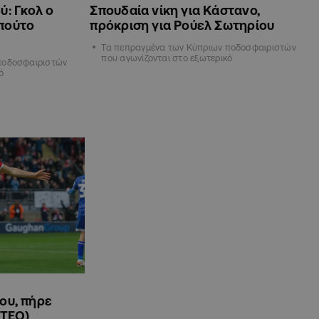
ύ: Γκολ ο
Σπουδαία νίκη για Κάστανο,
πούτο
πρόκριση για Ρούελ Σωτηρίου
Τα πεπραγμένα των Κύπριων ποδοσφαιριστών
που αγωνίζονται στο εξωτερικό
ποδοσφαιριστών
ό
ου, πήρε
ΝΤΕΟ)