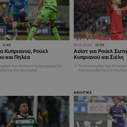
11:46
18.12.2023
10:53
ια Κυπριανού, Ρούελ
Ασίστ για Ρούελ Σωτηρ
υ και Πηλέα
Κυπριανού και Σιέλη
αγμένα των Κύπριων ποδοσφαιριστών
Τα πεπραγμένα των Κύπριων
ίζονται στο εξωτερικό
που αγωνίζονται στο εξωτερι
ΑΘΛΗΤΙΚΑ