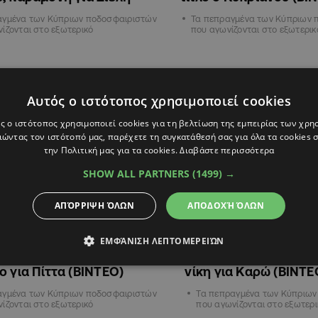
αγμένα των Κύπριων ποδοσφαιριστών
Τα πεπραγμένα των Κύπριων 
ίζονται στο εξωτερικό
που αγωνίζονται στο εξωτερικ
ΑΘΛΗΤΙΚΑ
Αυτός ο ιστότοπος χρησιμοποιεί cookies
ς ο ιστότοπος χρησιμοποιεί cookies για τη βελτίωση της εμπειρίας των χρη
ώντας τον ιστότοπό μας, παρέχετε τη συγκατάθεσή σας για όλα τα cookies
την Πολιτική μας για τα cookies.
Διαβάστε περισσότερα
SHOW ALL PARTNERS
(1499) →
ΑΠΌΡΡΙΨΗ ΌΛΩΝ
ΑΠΟΔΟΧΉ ΌΛΩΝ
ΕΜΦΆΝΙΣΗ ΛΕΠΤΟΜΕΡΕΙΏΝ
4
14:56
12.02.2024
10:44
ανού νίκησε τον Ρούελ,
Πάλι γκολ ο Ρούελ, ν
ο για Πίττα (ΒΙΝΤΕΟ)
νίκη για Καρώ (ΒΙΝΤΕ
αγμένα των Κύπριων ποδοσφαιριστών
Τα πεπραγμένα των Κύπριων
ίζονται στο εξωτερικό
που αγωνίζονται στο εξωτερι