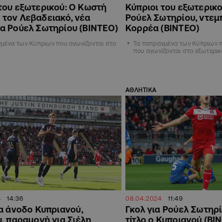
του εξωτερικού: Ο Κωστή
Κύπριοι του εξωτερικο
 τον Λεβαδειακό, νέα
Ρούελ Σωτηρίου, ντεμ
ια Ρούελ Σωτηρίου (ΒΙΝΤΕΟ)
Κορρέα (ΒΙΝΤΕΟ)
μένα των Κύπριων που αγωνίζονται στο
Τα πεπραγμένα των Κύπριων 
που αγωνίζονται στο εξωτερικ
ΑΘΛΗΤΙΚΑ
4
14:36
08.04.2024
11:49
α άνοδο Κυπριανού,
Γκολ για Ρούελ Σωτηρί
, παραμονή για Σιέλη
τίτλο ο Κυπριανού (ΒΙ