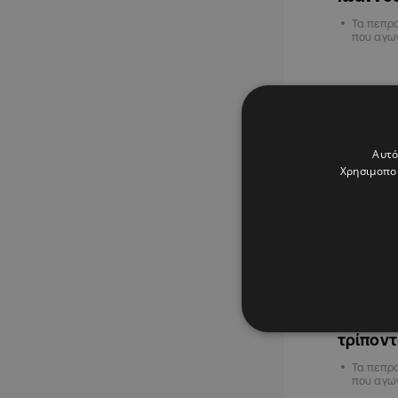
Τα πεπρ
που αγων
ΑΘΛΗΤΙΚΑ
Αυτό
Χρησιμοποι
02.04.202
Ο Κυπρι
τρίποντ
Τα πεπρ
που αγων