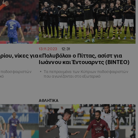
13.11.2023
12:31
ίου, νίκες για
«Πολυβόλο» ο Πίττας, ασίστ για
Ιωάννου και Έντουαρντς (ΒΙΝΤΕΟ)
 ποδοσφαιριστών
Τα πεπραγμένα των Κύπριων ποδοσφαιριστών
κό
που αγωνίζονται στο εξωτερικό
ΑΘΛΗΤΙΚΑ