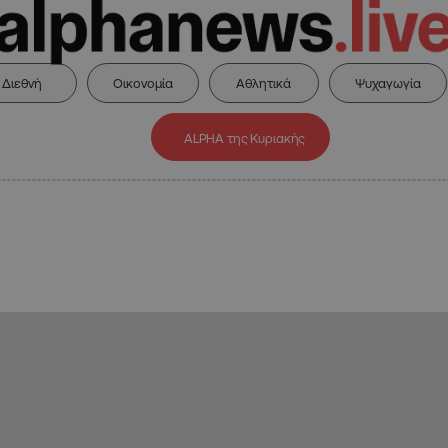
Διεθνή
Οικονομία
Αθλητικά
Ψυχαγωγία
ALPHA της Κυριακής