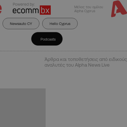
Powered by:
Μέλος του ομίλου
Alpha Cyprus
Newsauto CY
Hello Cyprus
Podcasts
Άρθρα και τοποθετήσεις από ειδικούς
αναλυτές του Alpha News Live