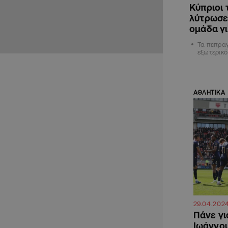
Κύπριοι 
λύτρωσε
ομάδα γ
Τα πεπραγ
εξωτερικό
ΑΘΛΗΤΙΚΑ
29.04.202
Πάνε γι
Ιωάννου