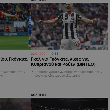
22.01.2024
10:38
ου, Γκόγκιτς,
Γκολ για Γκόγκιτς, νίκες για
Κυπριανού και Ρούελ (ΒΙΝΤΕΟ)
 ποδοσφαιριστών
Τα πεπραγμένα των Κύπριων ποδοσφαιριστών
κό
που αγωνίζονται στο εξωτερικό
ΑΘΛΗΤΙΚΑ