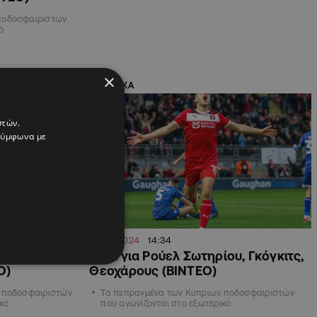
ποδοσφαιριστών
ό
×
ΑΘΛΗΤΙΚΑ
στών.
 σύμφωνα με
05.02.2024
14:34
τεμπούτο με
Γκολ για Ρούελ Σωτηρίου, Γκόγκιτς,
Ο)
Θεοχάρους (ΒΙΝΤΕΟ)
 ποδοσφαιριστών
Τα πεπραγμένα των Κύπριων ποδοσφαιριστών
κό
που αγωνίζονται στο εξωτερικό