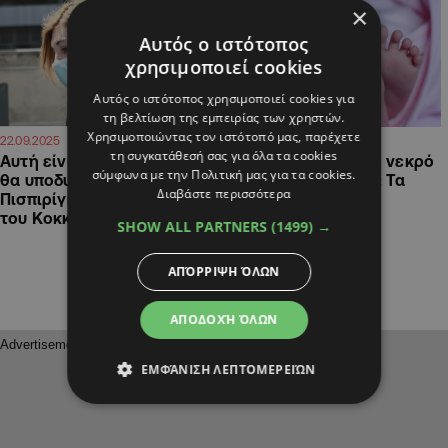
×
Αυτός ο ιστότοπος
χρησιμοποιεί cookies
Αυτός ο ιστότοπος χρησιμοποιεί cookies για
τη βελτίωση της εμπειρίας των χρηστών.
Χρησιμοποιώντας τον ιστότοπό μας, παρέχετε
15:35
19:44
22.09.2025
09.09.2025
τη συγκατάθεσή σας για όλα τα cookies
Αυτή είναι η ηθοποιός που
Νέα υπόθεση σοκ με νεκρό
σύμφωνα με την Πολιτική μας για τα cookies.
θα υποδυθεί την
βρέφος στην Πάτρα: Τα
Διαβάστε περισσότερα
Πισπιρίγκου στη νέα σειρά
ερωτήματα και οι
του Κοκκινόπουλου (ΦΩΤΟ)
ομοιότητες με
SHOW ALL PARTNERS
(1499) →
Μουρτζούκου και
Πισπιρίγκου
ΑΠΌΡΡΙΨΗ ΌΛΩΝ
ΑΠΟΔΟΧΉ ΌΛΩΝ
ΕΜΦΆΝΙΣΗ ΛΕΠΤΟΜΕΡΕΙΏΝ