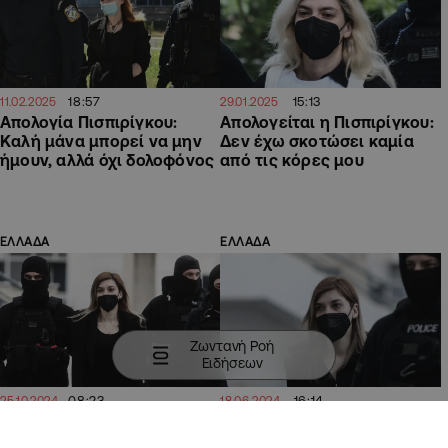
18:57
15:13
11.02.2025
29.01.2025
Απολογία Πισπιρίγκου:
Απολογείται η Πισπιρίγκου:
Καλή μάνα μπορεί να μην
Δεν έχω σκοτώσει καμία
ήμουν, αλλά όχι δολοφόνος
από τις κόρες μου
ΕΛΛΑΔΑ
ΕΛΛΑΔΑ
Ζωντανή Ροή
Ειδήσεων
08:23
16:14
25.10.2024
18.06.2024
«Δεν μπορεί να έφυγε από
Έσπασε το χέρι της η
την ζωή η Μαλένα από
Πισπιρίγκου σε τροχαίο με