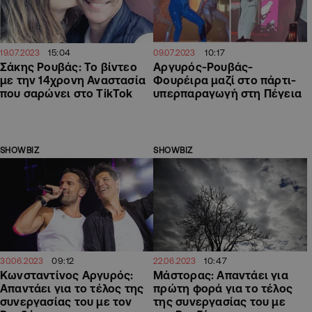
15:04
10:17
19.07.2023
09.07.2023
Σάκης Ρουβάς: Το βίντεο
Αργυρός-Ρουβάς-
με την 14χρονη Αναστασία
Φουρέιρα μαζί στο πάρτι-
που σαρώνει στο TikTok
υπερπαραγωγή στη Πέγεια
SHOWBIZ
SHOWBIZ
09:12
10:47
30.06.2023
22.06.2023
Κωνσταντίνος Αργυρός:
Μάστορας: Απαντάει για
Απαντάει για το τέλος της
πρώτη φορά για το τέλος
συνεργασίας του με τον
της συνεργασίας του με