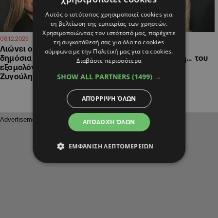
Αυτός ο ιστότοπος χρησιμοποιεί cookies για
τη βελτίωση της εμπειρίας των χρηστών.
Χρησιμοποιώντας τον ιστότοπό μας, παρέχετε
14:41
18:47
06.12.2023
20.11.2023
τη συγκατάθεσή σας για όλα τα cookies
Λιώνει ο Ρουβάς: Η
H Aριστοτέλους στα
σύμφωνα με την Πολιτική μας για τα cookies.
δημόσια τρυφερή
μπουζούκια για χάρη… του
Διαβάστε περισσότερα
εξομολόγηση για την
Ρουβά και του
SHOW ALL PARTNERS
(1499) →
Ζυγούλη
Μάστορα(ΒΙΝΤΕΟ)
ΑΠΌΡΡΙΨΗ ΌΛΩΝ
ΑΠΟΔΟΧΉ ΌΛΩΝ
ΕΜΦΆΝΙΣΗ ΛΕΠΤΟΜΕΡΕΙΏΝ