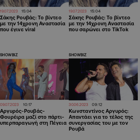
15:04
15:04
19.07.2023
19.07.2023
Σάκης Ρουβάς: Το βίντεο
Σάκης Ρουβάς: Το βίντεο
με την 14χρονη Αναστασία
με την 14χρονη Αναστασία
που έγινε viral
που σαρώνει στο TikTok
SHOWBIZ
SHOWBIZ
10:17
09:12
09.07.2023
30.06.2023
Αργυρός-Ρουβάς-
Κωνσταντίνος Αργυρός:
Φουρέιρα μαζί στο πάρτι-
Απαντάει για το τέλος της
υπερπαραγωγή στη Πέγεια
συνεργασίας του με τον
Ρουβά