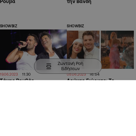
Ρουβά
την Βανδή
SHOWBIZ
SHOWBIZ
Ζωντανή Ροή
Ειδήσεων
11:30
16:54
19.06.2023
05.06.2023
Σάκης Ρουβάς –
Λούκας Γιώρκας: Το
Κωνσταντίνος Αργυρός:
ερωτικό ντουέτο με τη
Διαλύθηκε η συνεργασία
γυναίκα του και η έκπληξη
τους στο παρά πέντε
της Καραντώνη
SHOWBIZ
SHOWBIZ