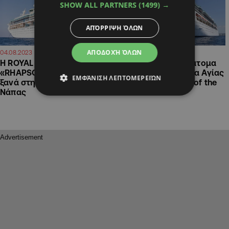
SHOW ALL PARTNERS
(1499) →
ΑΠΌΡΡΙΨΗ ΌΛΩΝ
ΑΠΟΔΟΧΉ ΌΛΩΝ
13:44
16:55
04.08.2023
03.08.2023
Η ROYAL CARIBBEAN με το
Περίπου 3 χιλιάδες άτομα
«RΗAPSODY of the SEAS»
μετέφερε στη μαρίνα Αγίας
ΕΜΦΆΝΙΣΗ ΛΕΠΤΟΜΕΡΕΙΏΝ
ξανά στην Μαρίνα Αγίας
Νάπας το Rhapsody of the
Νάπας
Seas