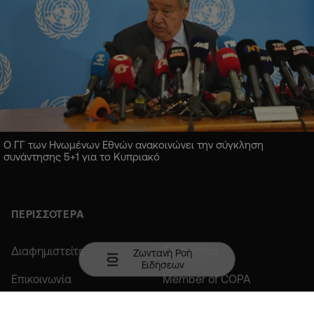
Ο ΓΓ των Ηνωμένων Εθνών ανακοινώνει την σύγκληση
συνάντησης 5+1 για το Κυπριακό
ΠΕΡΙΣΣΟΤΕΡΑ
Διαφημιστείτε
Ταυτότητα
Ζωντανή Ροή
Ειδήσεων
Επικοινωνία
Member of COPA