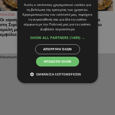
Αυτός ο ιστότοπος χρησιμοποιεί cookies για
τη βελτίωση της εμπειρίας των χρηστών.
Χρησιμοποιώντας τον ιστότοπό μας, παρέχετε
08:51
20:16
12.04.2025
02.01.2025
τη συγκατάθεσή σας για όλα τα cookies
Οι ισραηλινές επιδρομές
Η Ελλάδα και επίσημα
σύμφωνα με την Πολιτική μας για τα cookies.
στη Συρία απειλούν την
μέλος του Συμβουλίου
Διαβάστε περισσότερα
ομαλή μετάβαση μετά τον
Ασφαλείας του ΟΗΕ
εμφύλιο
SHOW ALL PARTNERS
(1499) →
ΑΠΌΡΡΙΨΗ ΌΛΩΝ
ΑΠΟΔΟΧΉ ΌΛΩΝ
ΕΜΦΆΝΙΣΗ ΛΕΠΤΟΜΕΡΕΙΏΝ