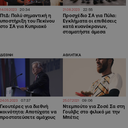
20:34
22:55
14.09.2023
21.08.2023
ΠτΔ: Πολύ σημαντική η
Προσχέδιο ΣΑ για Πύλα:
υποστήριξη του Πεκίνου
Εγκλήματα οι επιθέσεις
στο ΣΑ για Κυπριακό
κατά κυανόκρανων,
σταματήστε άμεσα
ΔΙΕΘΝΗ
ΑΘΛΗΤΙΚΑ
07:37
09:06
24.05.2023
25.07.2021
Γκουτέρες για διεθνή
Ντεμπούτο για Ζοσέ Σα στη
κοινότητα: Αποτύχατε να
Γουλβς στο φιλικό με την
προστατεύσετε αμάχους
Μπέτις