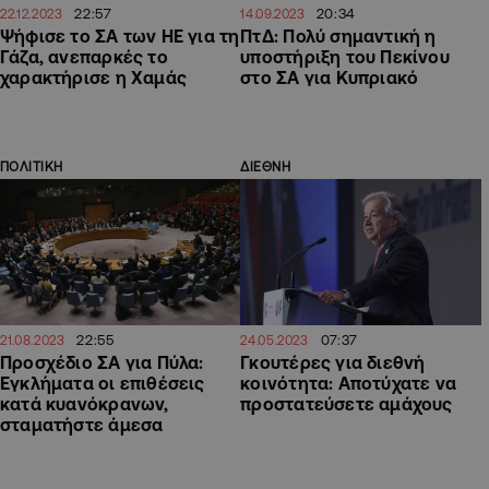
22:57
20:34
22.12.2023
14.09.2023
Ψήφισε το ΣΑ των ΗΕ για τη
ΠτΔ: Πολύ σημαντική η
Γάζα, ανεπαρκές το
υποστήριξη του Πεκίνου
χαρακτήρισε η Χαμάς
στο ΣΑ για Κυπριακό
ΠΟΛΙΤΙΚΗ
ΔΙΕΘΝΗ
22:55
07:37
21.08.2023
24.05.2023
Προσχέδιο ΣΑ για Πύλα:
Γκουτέρες για διεθνή
Εγκλήματα οι επιθέσεις
κοινότητα: Αποτύχατε να
κατά κυανόκρανων,
προστατεύσετε αμάχους
σταματήστε άμεσα