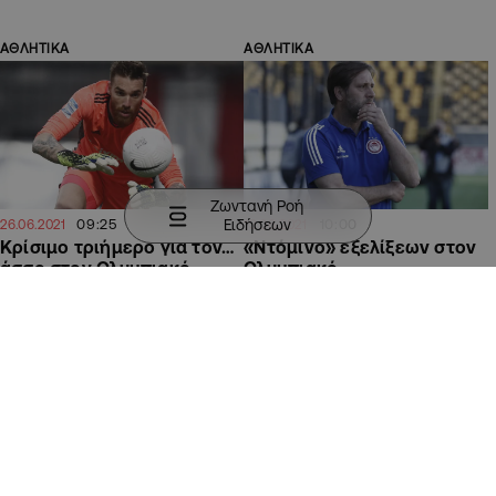
ΑΘΛΗΤΙΚΑ
ΑΘΛΗΤΙΚΑ
Ζωντανή Ροή
Ειδήσεων
09:25
10:00
26.06.2021
13.06.2021
Κρίσιμο τριήμερο για τον…
«Ντόμινο» εξελίξεων στον
άσσο στον Ολυμπιακό
Ολυμπιακό
ΑΘΛΗΤΙΚΑ
ΑΘΛΗΤΙΚΑ