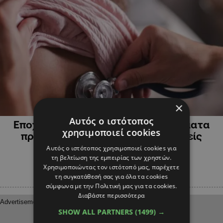
×
ΚΥΠΡΟΣ
Αυτός ο ιστότοπος
Εποχικές λοιμώξεις: Ποια συμπτώματα
χρησιμοποιεί cookies
πρέπει να ανησυχήσουν τους γονείς
Αυτός ο ιστότοπος χρησιμοποιεί cookies για
τη βελτίωση της εμπειρίας των χρηστών.
Χρησιμοποιώντας τον ιστότοπό μας, παρέχετε
τη συγκατάθεσή σας για όλα τα cookies
σύμφωνα με την Πολιτική μας για τα cookies.
Διαβάστε περισσότερα
SHOW ALL PARTNERS
(1499) →