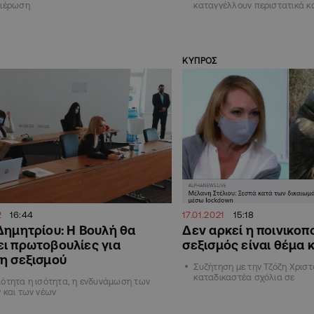
θιέρωση
καταγγέλλουν περιστατικά κ
ΚΥΠΡΟΣ
2
16:44
17.01.2021
15:18
Δημητρίου: Η Βουλή θα
Δεν αρκεί η ποινικοπ
ι πρωτοβουλίες για
σεξισμός είναι θέμα
η σεξισμού
Συζήτηση με την Τζόζη Χριστ
καταδικαστέα σχόλια σε
ότητα η ισότητα, η ενδυνάμωση των
 και των νέων