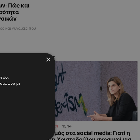
ν: Πώς και
ισότητα
ναικών
ος και γυναίκες που
×
ΚΥΠΡΟΣ
στών.
 σύμφωνα με
10.11.2024
13:14
α
Σεξισμός στα social media: Γιατί η
εφαρμογής
Τζόζη Χριστοδούλου ανησυχεί για