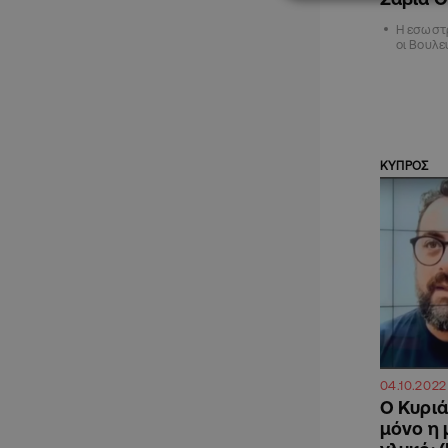
Η εσωστρ
οι Βουλε
ΚΥΠΡΟΣ
04.10.2022
Ο Κυριά
μόνο η 