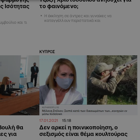
ος Ισότητας
το φαινόμενο;
Η έκκληση σε άντρες και γυναίκες να
καταγγέλλουν περιστατικά και
υμβούλιο και τι
ΚΥΠΡΟΣ
17.01.2021
15:18
Βουλή θα
Δεν αρκεί η ποινικοποίηση, ο
ες για
σεξισμός είναι θέμα κουλτούρας