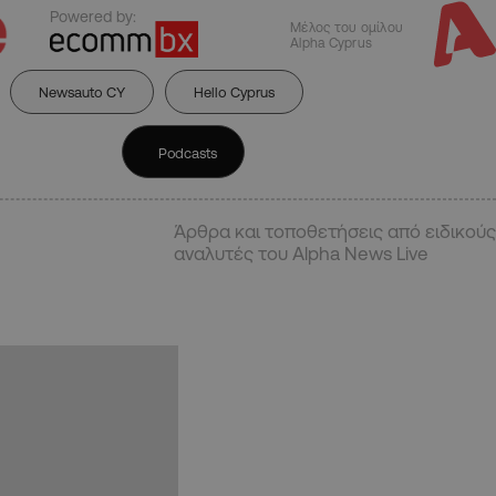
Powered by:
Μέλος του ομίλου
Alpha Cyprus
Newsauto CY
Hello Cyprus
Podcasts
Άρθρα και τοποθετήσεις από ειδικούς
αναλυτές του Alpha News Live