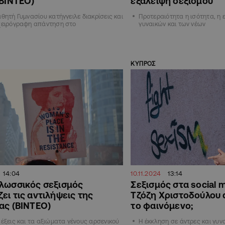
(ΒΙΝΤΕΟ)
εξάλειψη σεξισμού
αθητή Γυμνασίου κατήγγειλε διακρίσεις και
Προτεραιότητα η ισότητα, η
 χειρόγραφη απάντηση στο
γυναικών και των νέων
ΚΥΠΡΟΣ
14:04
10.11.2024
13:14
λωσσικός σεξισμός
Σεξισμός στα social m
ει τις αντιλήψεις της
Τζόζη Χριστοδούλου 
ας (ΒΙΝΤΕΟ)
το φαινόμενο;
λέξεις και τα αξιώματα γένους αρσενικού
Η έκκληση σε άντρες και γυν