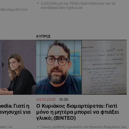
Συζήτηση με την Τζόζη Χριστοδούλου για τα
καταδικαστέα σχόλια σε
 ενδυνάμωση των
ΚΥΠΡΟΣ
04.10.2022
13:30
edia: Γιατί η
Ο Κυριάκος διαμαρτύρεται: Γιατί
ανησυχεί για
μόνο η μητέρα μπορεί να φτιάξει
γλυκό; (ΒΙΝΤΕΟ)
αίκες να
Γονιός μαθητή Γυμνασίου κατήγγειλε διακρίσεις και