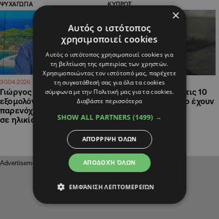
ΨΥΧΑΓΩΓΙΑ
ΚΥΠΡΟΣ
×
Αυτός ο ιστότοπος
χρησιμοποιεί cookies
Αυτός ο ιστότοπος χρησιμοποιεί cookies για
τη βελτίωση της εμπειρίας των χρηστών.
Χρησιμοποιώντας τον ιστότοπό μας, παρέχετε
τη συγκατάθεσή σας για όλα τα cookies
11:32
14:32
30.04.2026
08.04.2026
σύμφωνα με την Πολιτική μας για τα cookies.
Γιώργος Λιάγκας: Η
Eurostat: Σχεδόν 4 στις 10
Διαβάστε περισσότερα
εξομολόγηση για την
γυναίκες στην Κύπρο έχουν
παρενόχληση που δέχτηκε
βιώσει βία
SHOW ALL PARTNERS
(1499) →
σε ηλικία 16 ετών
ΑΠΌΡΡΙΨΗ ΌΛΩΝ
ΑΠΟΔΟΧΉ ΌΛΩΝ
ΕΜΦΆΝΙΣΗ ΛΕΠΤΟΜΕΡΕΙΏΝ