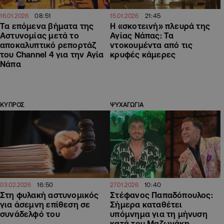
08:51
21:45
16.01.2026
15.01.2026
Τα επόμενα βήματα της
Η «σκοτεινή» πλευρά της
Αστυνομίας μετά το
Αγίας Νάπας: Τα
αποκαλυπτικό ρεπορτάζ
ντοκουμέντα από τις
του Channel 4 για την Αγία
κρυφές κάμερες
Νάπα
ΚΥΠΡΟΣ
ΨΥΧΑΓΩΓΙΑ
16:50
10:40
03.02.2026
27.01.2026
Στη φυλακή αστυνομικός
Στέφανος Παπαδόπουλος:
για άσεμνη επίθεση σε
Σήμερα καταθέτει
συνάδελφό του
υπόμνημα για τη μήνυση
κατά του Μαζωνάκη