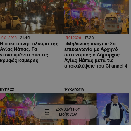
21:45
17:20
15.01.2026
15.01.2026
Η «σκοτεινή» πλευρά της
«Μηδενική ανοχή»: Σε
Αγίας Νάπας: Τα
επικοινωνία με Αρχηγό
ντοκουμέντα από τις
αστυνομίας ο Δήμαρχος
κρυφές κάμερες
Αγίας Νάπας μετά τις
αποκαλύψεις του Channel 4
ΚΥΠΡΟΣ
ΨΥΧΑΓΩΓΙΑ
Ζωντανή Ροή
Ειδήσεων