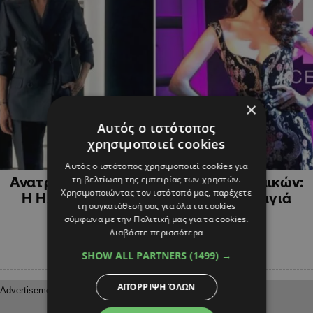
×
Αυτός ο ιστότοπος
χρησιμοποιεί cookies
SHOWBIZ
Αυτός ο ιστότοπος χρησιμοποιεί cookies για
τη βελτίωση της εμπειρίας των χρηστών.
Ανατροπή με φόντο μια κόντρα γυναικών:
Χρησιμοποιώντας τον ιστότοπό μας, παρέχετε
Η Ηλιάνα παίρνει την… θέση της Καγιά
τη συγκατάθεσή σας για όλα τα cookies
σύμφωνα με την Πολιτική μας για τα cookies.
Διαβάστε περισσότερα
SHOW ALL PARTNERS
(1499) →
ΑΠΌΡΡΙΨΗ ΌΛΩΝ