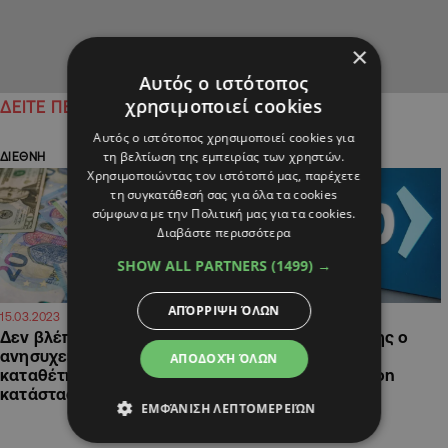
×
Αυτός ο ιστότοπος
χρησιμοποιεί cookies
ΔΕΙΤΕ ΠΕΡΙΣΣΟΤΕΡΑ
Αυτός ο ιστότοπος χρησιμοποιεί cookies για
τη βελτίωση της εμπειρίας των χρηστών.
ΔΙΕΘΝΗ
ΔΙΕΘΝΗ
Χρησιμοποιώντας τον ιστότοπό μας, παρέχετε
τη συγκατάθεσή σας για όλα τα cookies
σύμφωνα με την Πολιτική μας για τα cookies.
Διαβάστε περισσότερα
SHOW ALL PARTNERS
(1499) →
ΑΠΌΡΡΙΨΗ ΌΛΩΝ
09:02
08:48
15.03.2023
15.03.2023
Δεν βλέπει λόγο να
Ελληνικής καταγωγης ο
ανησυχεί ο Γερμανός
νέος Διευθύνοντας
ΑΠΟΔΟΧΉ ΌΛΩΝ
καταθέτης λόγω της
Σύμβουλος της Silicon
κατάστασης στις ΗΠΑ
Valley Bank
ΕΜΦΆΝΙΣΗ ΛΕΠΤΟΜΕΡΕΙΏΝ