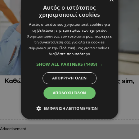
Αυτός ο ιστότοπος
χρησιμοποιεί cookies
Αυτός ο ιστότοπος χρησιμοποιεί cookies για
τη βελτίωση της εμπειρίας των χρηστών.
Χρησιμοποιώντας τον ιστότοπό μας, παρέχετε
τη συγκατάθεσή σας για όλα τα cookies
σύμφωνα με την Πολιτική μας για τα cookies.
Διαβάστε περισσότερα
SHOW ALL PARTNERS
(1499) →
ΚΥΠΡΟΣ
ΑΠΌΡΡΙΨΗ ΌΛΩΝ
Καθώς εξελίσσεται η τεχνολογία της sim,
η κάρτα εξαφανίζεται!
ΑΠΟΔΟΧΉ ΌΛΩΝ
ΕΜΦΆΝΙΣΗ ΛΕΠΤΟΜΕΡΕΙΏΝ