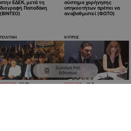
στην ΕΔΕΚ, μετά τη
σύστημα χορήγησης
διαγραφή Παπαδάκη
υπηκοοτήτων πρέπει να
(ΒΙΝΤΕΟ)
αναβαθμιστεί (ΦΩΤΟ)
ΠΟΛΙΤΙΚΗ
ΚΥΠΡΟΣ
Ζωντανή Ροή
Ειδήσεων
22:39
14:11
19.07.2018
30.05.2018
Σιζόπουλος: Λανθασμένη
ΥΠΕΣ: Θα πρέπει να δίνω
ενέργεια το άνοιγμα του
λογαριασμό για το ποιους
οδοφράγματος της
βλέπω στο γραφείο μου;
Δερύνειας
(ΒΙΝΤΕΟ)
ΑΘΛΗΤΙΚΑ
ΠΟΛΙΤΙΚΗ