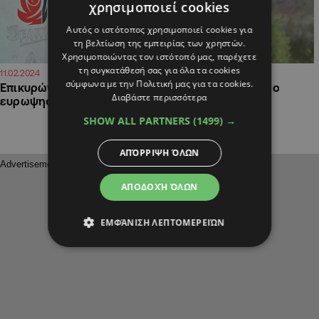
χρησιμοποιεί cookies
Αυτός ο ιστότοπος χρησιμοποιεί cookies για
τη βελτίωση της εμπειρίας των χρηστών.
Χρησιμοποιώντας τον ιστότοπό μας, παρέχετε
τη συγκατάθεσή σας για όλα τα cookies
11:50
14:47
11.02.2024
30.03.2022
σύμφωνα με την Πολιτική μας για τα cookies.
Επικυρώνεται το
Αναχωρεί για Αθήνα ο
Διαβάστε περισσότερα
ευρωψηφοδέλτιο της ΕΔΕΚ
Σιζόπουλος
SHOW ALL PARTNERS
(1499) →
ΑΠΌΡΡΙΨΗ ΌΛΩΝ
ΑΠΟΔΟΧΉ ΌΛΩΝ
ΕΜΦΆΝΙΣΗ ΛΕΠΤΟΜΕΡΕΙΏΝ