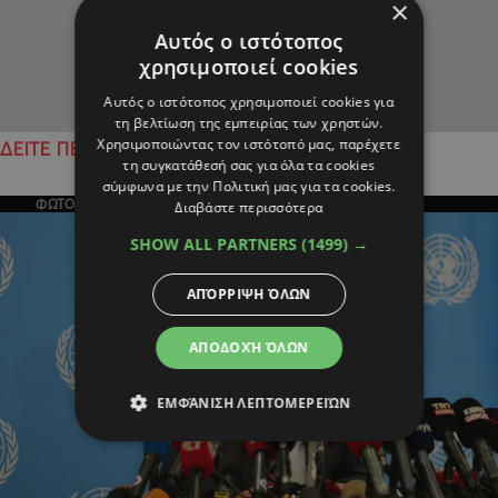
×
Αυτός ο ιστότοπος
χρησιμοποιεί cookies
Αυτός ο ιστότοπος χρησιμοποιεί cookies για
τη βελτίωση της εμπειρίας των χρηστών.
Χρησιμοποιώντας τον ιστότοπό μας, παρέχετε
ΔΕΙΤΕ ΠΕΡΙΣΣΟΤΕΡΑ
τη συγκατάθεσή σας για όλα τα cookies
σύμφωνα με την Πολιτική μας για τα cookies.
ΦΩΤΟΓΡΑΦΙΑ ΤΗΣ ΗΜΕΡΑΣ
Διαβάστε περισσότερα
SHOW ALL PARTNERS
(1499) →
ΑΠΌΡΡΙΨΗ ΌΛΩΝ
ΑΠΟΔΟΧΉ ΌΛΩΝ
ΕΜΦΆΝΙΣΗ ΛΕΠΤΟΜΕΡΕΙΏΝ