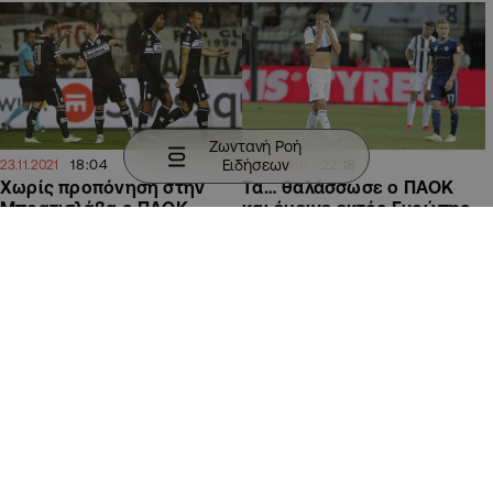
Ζωντανή Ροή
Ειδήσεων
18:04
22:18
23.11.2021
29.08.2019
Χωρίς προπόνηση στην
Τα… θαλάσσωσε ο ΠΑΟΚ
Μπρατισλάβα ο ΠΑΟΚ
και έμεινε εκτός Ευρώπης
ΑΘΛΗΤΙΚΑ
ΑΘΛΗΤΙΚΑ
09:19
18:33
23.08.2019
22.08.2019