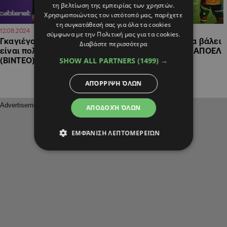
τη βελτίωση της εμπειρίας των χρηστών.
Χρησιμοποιώντας τον ιστότοπό μας, παρέχετε
τη συγκατάθεσή σας για όλα τα cookies
16:32
08:25
12.08.2024
06.08.2024
σύμφωνα με την Πολιτική μας για τα cookies.
Γκαγιέγο: «Η ομάδα μου θα
Στην Σλοβακία για να βάλει
Διαβάστε περισσότερα
είναι πολύ καλύτερη»
βάσεις πρόκρισης ο ΑΠΟΕΛ
SHOW ALL PARTNERS
(1499) →
(ΒΙΝΤΕΟ)
ΑΠΌΡΡΙΨΗ ΌΛΩΝ
ΑΠΟΔΟΧΉ ΌΛΩΝ
ΕΜΦΆΝΙΣΗ ΛΕΠΤΟΜΕΡΕΙΏΝ