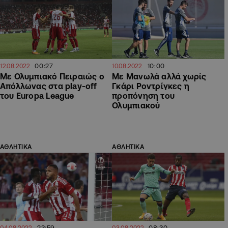
00:27
10:00
12.08.2022
10.08.2022
Mε Ολυμπιακό Πειραιώς ο
Με Μανωλά αλλά χωρίς
Απόλλωνας στα play-off
Γκάρι Ροντρίγκες η
του Europa League
προπόνηση του
Ολυμπιακού
ΑΘΛΗΤΙΚΑ
ΑΘΛΗΤΙΚΑ
23:59
08:30
04.08.2022
03.08.2022