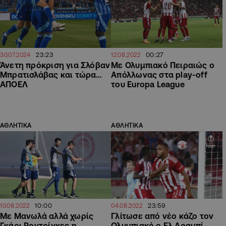
23:23
00:27
30.07.2024
12.08.2022
Άνετη πρόκριση για Σλόβαν
Mε Ολυμπιακό Πειραιώς ο
Μπρατισλάβας και τώρα…
Απόλλωνας στα play-off
ΑΠΟΕΛ
του Europa League
ΑΘΛΗΤΙΚΑ
ΑΘΛΗΤΙΚΑ
10:00
23:59
10.08.2022
04.08.2022
Με Μανωλά αλλά χωρίς
Γλίτωσε από νέο κάζο τον
Γκάρι Ροντρίγκες η
Ολυμπιακό ο Ελ Αραμπί