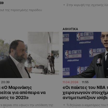
ο»
Στην κορυφή της σχετικής λί
 out της περασμένης περιόδου
ΑΘΛΗΤΙΚΑ
20:39
11.04.2024
11:55
: «Ο Μαρινάκης
«Οι παίκτες του NBA 
είται για απόπειρα να
χειραγωγούν στοιχή
ματς το 2023»
αντιμετωπίζουν ισόβ
rs φέρνει στο «φως» την υπόθεση της
Τι δηλώνει ο κομισάριος το