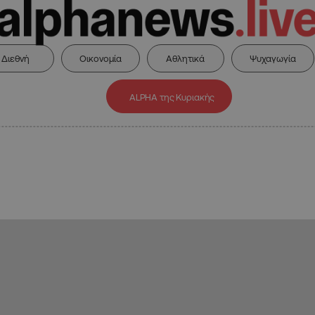
Διεθνή
Οικονομία
Αθλητικά
Ψυχαγωγία
ALPHA της Κυριακής