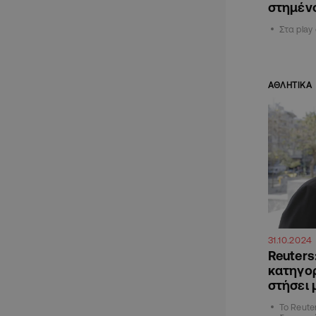
στημέν
Στα play
ΑΘΛΗΤΙΚΑ
31.10.2024
Reuters
κατηγορ
στήσει 
Το Reute