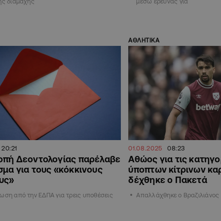
ής διαμάχης
μέσω έρευνας για
ΑΘΛΗΤΙΚΑ
20:21
01.08.2025
08:23
οπή Δεοντολογίας παρέλαβε
Αθώος για τις κατηγο
σμα για τους «κόκκινους
ύποπτων κίτρινων κα
υς»
δέχθηκε ο Πακετά
ωση από την ΕΔΠΑ για τρεις υποθέσεις
Απαλλάχθηκε ο Βραζιλιάνος