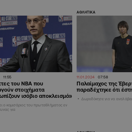
ΑΘΛΗΤΙΚΑ
11:55
11.01.2024
07:58
κτες του NBA που
Παλαίμαχος της Έβερ
ωγούν στοιχήματα
παραδέχτηκε ότι έστ
ωπίζουν ισόβιο αποκλεισμό»
Δωροδόκησε για να αναλάβει 
ει ο κομισάριος του πρωταθλήματος εν
υνας για