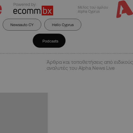
Powered by:
Μέλος του ομίλου
Alpha Cyprus
Newsauto CY
Hello Cyprus
Podcasts
Άρθρα και τοποθετήσεις από ειδικούς
αναλυτές του Alpha News Live