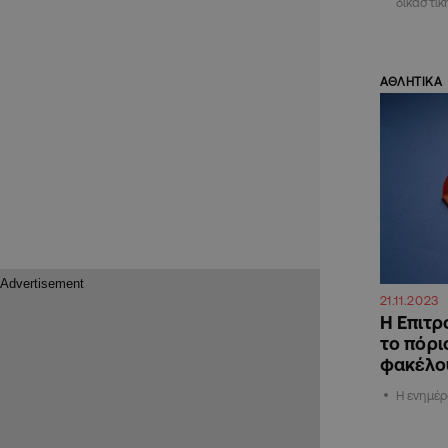
δικαστικ
ΑΘΛΗΤΙΚΑ
21.11.2023
Η Επιτρ
το πόρι
φακέλο
Η ενημέρ