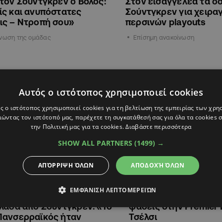
τον Σούντγκρεν ο Βόλος:
Στον εισαγγελέα τα όσ
ς και ανυπόστατες
Σούντγκρεν για χειρ
ις – Ντροπή σου»
περσινών playouts
ίνωση της ομάδας
Επίσημη ανακοίνωση
ΑΘΛΗΤΙΚΑ
Αυτός ο ιστότοπος χρησιμοποιεί cookies
ς ο ιστότοπος χρησιμοποιεί cookies για τη βελτίωση της εμπειρίας των χρη
ώντας τον ιστότοπό μας, παρέχετε τη συγκατάθεσή σας για όλα τα cookies
την Πολιτική μας για τα cookies.
Διαβάστε περισσότερα
SHOW ALL PARTNERS
(1499) →
ΑΠΌΡΡΙΨΗ ΌΛΩΝ
ΑΠΟΔΟΧΉ ΌΛΩΝ
11:50
22.10.2025
09:12
ΕΜΦΆΝΙΣΗ ΛΕΠΤΟΜΕΡΕΙΏΝ
λία-σοκ για στημένα ματς
Πρώτη σε γκολ από σ
λάδα από Σούντγκρεν: «Το
φάσεις στην Premier 
Πανσερραϊκός ήταν
Τσέλσι