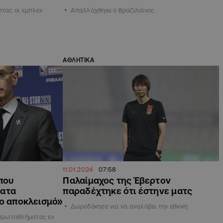
στας οι «μπλε»
Απαλλάχθηκε ο Βραζιλιάνος
ΑΘΛΗΤΙΚΑ
11.01.2024
07:58
που
Παλαίμαχος της Έβερτον
ματα
παραδέχτηκε ότι έστηνε ματς
ιο αποκλεισμό»
Δωροδόκησε για να αναλάβει την εθνική
υ πρωταθλήματος εν