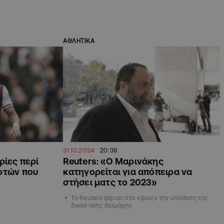
ΑΘΛΗΤΙΚΑ
31.10.2024
20:39
ρίες περί
Reuters: «Ο Μαρινάκης
ρτών που
κατηγορείται για απόπειρα να
στήσει ματς το 2023»
Το Reuters φέρνει στο «φως» την υπόθεση της
δικαστικής διαμάχης