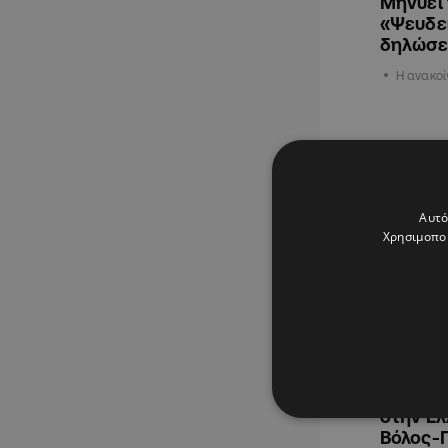
Μηνύει 
«Ψευδεί
δηλώσε
Η ανακο
ΑΘΛΗΤΙΚΑ
Αυτό
Χρησιμοποι
03.11.2025
Καταγγε
στην Ελ
Βόλος-