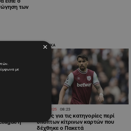
α είπε ο
αγώγηση των
×
ΑΘΛΗΤΙΚΑ
στών.
 σύμφωνα με
01.08.2025
08:23
τημένες
Αθώος για τις κατηγορίες περί
League η
ύποπτων κίτρινων καρτών που
δέχθηκε ο Πακετά