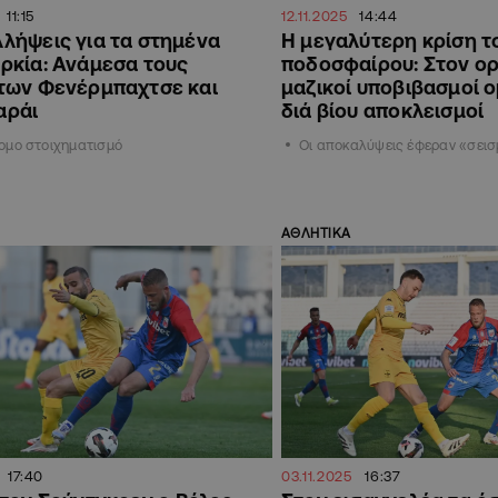
11:15
12.11.2025
14:44
λήψεις για τα στημένα
Η μεγαλύτερη κρίση τ
ρκία: Ανάμεσα τους
ποδοσφαίρου: Στον ορ
 των Φενέρμπαχτσε και
μαζικοί υποβιβασμοί 
αράι
διά βίου αποκλεισμοί
ομο στοιχηματισμό
Οι αποκαλύψεις έφεραν «σει
ΑΘΛΗΤΙΚΑ
17:40
03.11.2025
16:37