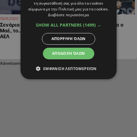
τη συγκατάθεσή σας για όλα τα cookies
σύμφωνα με την Πολιτική μας για τα cookies.
Διαβάστε περισσότερα
19:30
08:46
19.06.2023
18.06.2023
SHOW ALL PARTNERS
(1499) →
Σενάρια για Λούτον και
«Στη λίστα της Θέλτα ο
Μαέ, το… παρακολουθεί η
Κοτάρσκι»
ΑΕΛ
ΑΠΌΡΡΙΨΗ ΌΛΩΝ
ΑΠΟΔΟΧΉ ΌΛΩΝ
ΕΜΦΆΝΙΣΗ ΛΕΠΤΟΜΕΡΕΙΏΝ