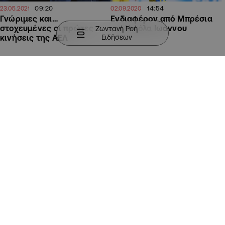
09:20
14:54
23.05.2021
02.09.2020
Γνώριμες και…
Ενδιαφέρον από Μπρέσια
στοχευμένες οι πρώτες
για Νικόλα Ιωάννου
Ζωντανή Ροή
Ειδήσεων
κινήσεις της ΑΕΛ
ΑΘΛΗΤΙΚΑ
ΑΘΛΗΤΙΚΑ
17:42
10:03
28.07.2020
25.06.2020
Ενδιαφέρον από Αταλάντα
Προβληματισμός στον
και Νάπολι για Γιαννούλη
ΠΑΟΚ για τον Άμπελ
Φερέιρα