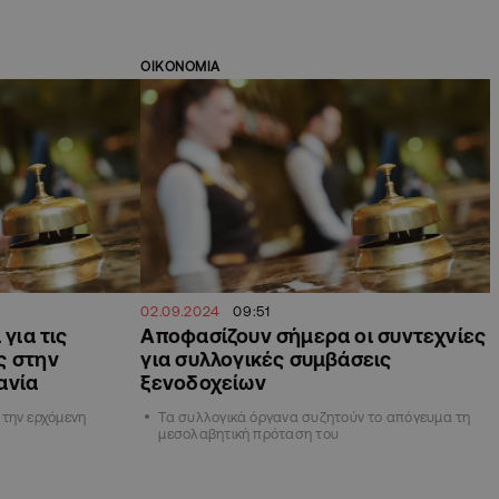
ΟΙΚΟΝΟΜΙΑ
02.09.2024
09:51
 για τις
Αποφασίζουν σήμερα οι συντεχνίες
ς στην
για συλλογικές συμβάσεις
ανία
ξενοδοχείων
την ερχόμενη
Τα συλλογικά όργανα συζητούν το απόγευμα τη
μεσολαβητική πρόταση του