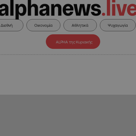
Διεθνή
Οικονομία
Αθλητικά
Ψυχαγωγία
ALPHA της Κυριακής