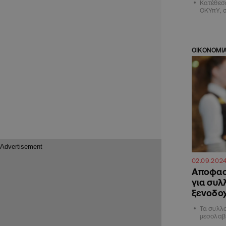
Κατέθεσε
ΟΚΥπΥ, σ
ΟΙΚΟΝΟΜΙ
02.09.202
Αποφασί
για συλ
ξενοδο
Τα συλλο
μεσολαβ