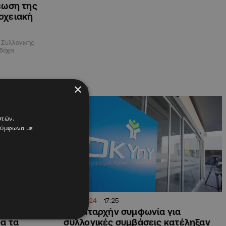
έωση της
οχειακή
 Συλλογικής
δόχοι
×
ΚΥΠΡΟΣ
στών.
 σύμφωνα με
07.10.2024
17:25
λλογικές
Σε καταρχήν συμφωνία για
α τα
συλλογικές συμβάσεις κατέληξαν