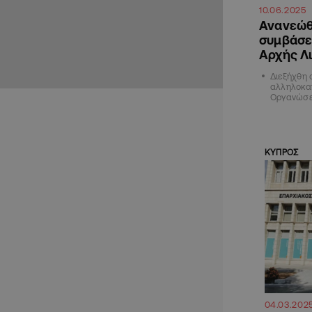
10.06.2025
Ανανεώθ
συμβάσει
Αρχής Λ
Διεξήχθη 
αλληλοκατ
Οργανώσε
ΚΥΠΡΟΣ
04.03.202