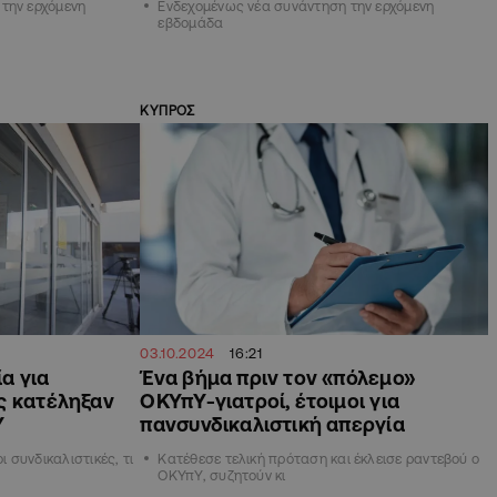
την ερχόμενη
Ενδεχομένως νέα συνάντηση την ερχόμενη
εβδομάδα
ΚΥΠΡΟΣ
03.10.2024
16:21
α για
Ένα βήμα πριν τον «πόλεμο»
ς κατέληξαν
ΟΚΥπΥ-γιατροί, έτοιμοι για
Υ
πανσυνδικαλιστική απεργία
ι συνδικαλιστικές, τι
Κατέθεσε τελική πρόταση και έκλεισε ραντεβού ο
ΟΚΥπΥ, συζητούν κι