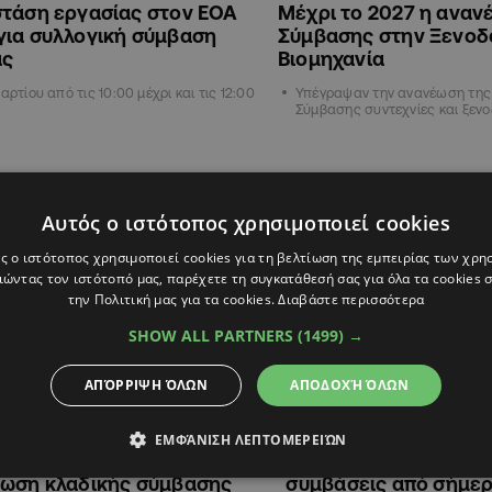
στάση εργασίας στον ΕΟΑ
Μέχρι το 2027 η αναν
για συλλογική σύμβαση
Σύμβασης στην Ξενοδ
ας
Βιομηχανία
αρτίου από τις 10:00 μέχρι και τις 12:00
Υπέγραψαν την ανανέωση της
Σύμβασης συντεχνίες και ξενο
Α
ΟΙΚΟΝΟΜΙΑ
Αυτός ο ιστότοπος χρησιμοποιεί cookies
ς ο ιστότοπος χρησιμοποιεί cookies για τη βελτίωση της εμπειρίας των χρη
ώντας τον ιστότοπό μας, παρέχετε τη συγκατάθεσή σας για όλα τα cookies
την Πολιτική μας για τα cookies.
Διαβάστε περισσότερα
SHOW ALL PARTNERS
(1499) →
ΑΠΌΡΡΙΨΗ ΌΛΩΝ
ΑΠΟΔΟΧΉ ΌΛΩΝ
20:49
25.10.2024
15:56
ΕΜΦΆΝΙΣΗ ΛΕΠΤΟΜΕΡΕΙΏΝ
ασίας: Μπορεί να επιτευχθεί
Σε απεργία για τις συ
έωση κλαδικής σύμβασης
συμβάσεις από σήμερ