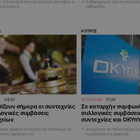
 τελική πρόταση και έκλεισε ραντεβού ο
Ενδεχομένως νέα συνάντηση 
υζητούν κι
εβδομάδα
Α
ΚΥΠΡΟΣ
4
09:51
07.10.2024
17:25
ζουν σήμερα οι συντεχνίες
Σε καταρχήν συμφωνί
λογικές συμβάσεις
συλλογικές συμβάσει
χείων
συντεχνίες και ΟΚΥπ
γικά όργανα συζητούν το απόγευμα τη
Αναμένουν το τελικό κείμενο ο
ητική πρόταση του
προβλέπει η συμφωνία