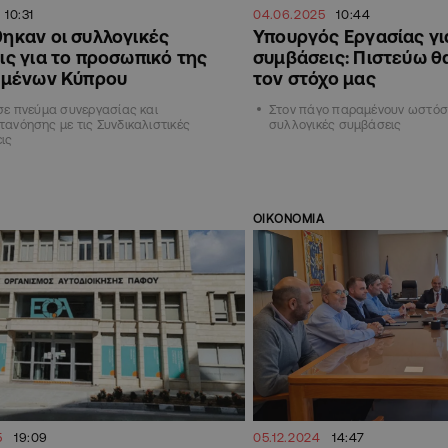
10:31
04.06.2025
10:44
ηκαν οι συλλογικές
Υπουργός Εργασίας γι
ς για το προσωπικό της
συμβάσεις: Πιστεύω θ
ιμένων Κύπρου
τον στόχο μας
σε πνεύμα συνεργασίας και
Στον πάγο παραμένουν ωστόσο
ανόησης με τις Συνδικαλιστικές
συλλογικές συμβάσεις
ις
ΟΙΚΟΝΟΜΙΑ
5
19:09
05.12.2024
14:47