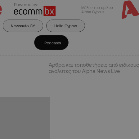
Powered by:
Μέλος του ομίλου
Alpha Cyprus
Newsauto CY
Hello Cyprus
Podcasts
Άρθρα και τοποθετήσεις από ειδικούς
αναλυτές του Alpha News Live