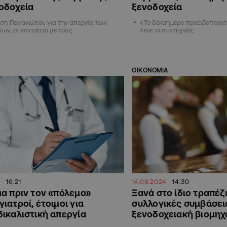
οδοχεία
ξενοδοχεία
ση Παναγιώτου για την απεργία των
«Το δεκαήμερο προειδοποίηση
ίων, συναντιέται με τους
λένε οι συντεχνίες
ΟΙΚΟΝΟΜΙΑ
16:21
14.09.2024
14:30
α πριν τον «πόλεμο»
Ξανά στο ίδιο τραπέζι
ιατροί, έτοιμοι για
συλλογικές συμβάσει
ικαλιστική απεργία
ξενοδοχειακή βιομηχ