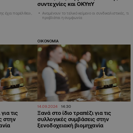
συντεχνίες και ΟΚΥπΥ
ς έχει παρέλθει»,
Αναμένουν το τελικό κείμενο οι συνδικαλιστικές, τι
προβλέπει η συμφωνία
ΟΙΚΟΝΟΜΙΑ
14.09.2024
14:30
 για τις
Ξανά στο ίδιο τραπέζι για τις
ς στην
συλλογικές συμβάσεις στην
ανία
ξενοδοχειακή βιομηχανία