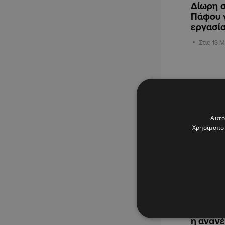
Δίωρη 
Πάφου 
εργασί
Στις 13 Μ
ΟΙΚΟΝΟΜΙ
Αυτό
Χρησιμοποι
25.10.2024
Υπ. Εργ
η αναν