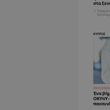
στα ξεν
Παρέμβα
ξενοδοχε
ΚΥΠΡΟΣ
03.10.2024
Ένα βήμ
ΟΚΥπΥ-γ
πανσυνδ