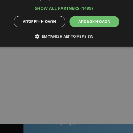
07:37
03.12.2018
07:42
SHOW ALL PARTNERS
(1499) →
ριά η δεύτερη συνάντηση
Στα σκαριά νέα συνάν
 Κιμ – Τραμπ
Τραμπ – Κιμ Γιονγκ Ου
ΑΠΌΡΡΙΨΗ ΌΛΩΝ
ΑΠΟΔΟΧΉ ΌΛΩΝ
του 2019
ει ο ηγέτης της Βόρειας Κορέας από το
Οι δύο χώρες διεξάγουν διαπρ
ΕΜΦΆΝΙΣΗ ΛΕΠΤΟΜΕΡΕΙΏΝ
προγραμματισμό της συνάντη