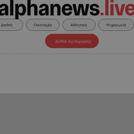
Διεθνή
Οικονομία
Αθλητικά
Ψυχαγωγία
ALPHA της Κυριακής