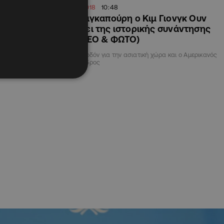
10.06.2018
10:48
τηση για
Στη Σιγκαπούρη ο Κιμ Γιονγκ Ουν
ν στις αρχές
ενόψει της ιστορικής συνάντησης
(BINTEO & ΦΩΤΟ)
αγματεύσεις για τον
Καθ' οδόν για την ασιατική χώρα και ο Αμερικανός
σης
Πρόεδρος