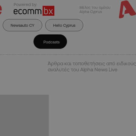
Powered by:
Μέλος του ομίλου
Alpha Cyprus
Newsauto CY
Hello Cyprus
Podcasts
Άρθρα και τοποθετήσεις από ειδικούς
αναλυτές του Alpha News Live