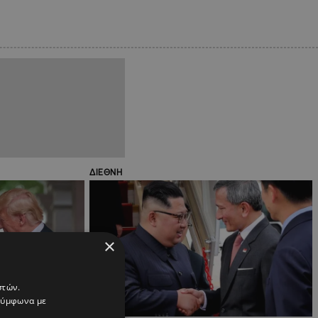
ΔΙΕΘΝΗ
×
στών.
 σύμφωνα με