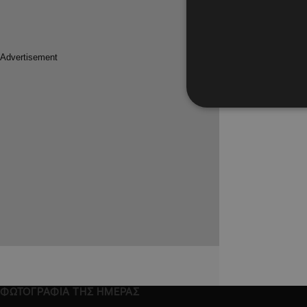
10.01.2019
Στα σκα
κορυφής
Τι αναμέν
νέο
ΦΩΤΟΓΡΑΦΙΑ ΤΗΣ ΗΜΕΡΑΣ