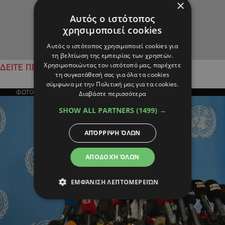
×
Αυτός ο ιστότοπος
χρησιμοποιεί cookies
Αυτός ο ιστότοπος χρησιμοποιεί cookies για
τη βελτίωση της εμπειρίας των χρηστών.
Χρησιμοποιώντας τον ιστότοπό μας, παρέχετε
ΔΕΙΤΕ ΠΕΡΙΣΣΟΤΕΡΑ
τη συγκατάθεσή σας για όλα τα cookies
σύμφωνα με την Πολιτική μας για τα cookies.
ΦΩΤΟΓΡΑΦΙΑ ΤΗΣ ΗΜΕΡΑΣ
Διαβάστε περισσότερα
SHOW ALL PARTNERS
(1499) →
ΑΠΌΡΡΙΨΗ ΌΛΩΝ
ΑΠΟΔΟΧΉ ΌΛΩΝ
ΕΜΦΆΝΙΣΗ ΛΕΠΤΟΜΕΡΕΙΏΝ