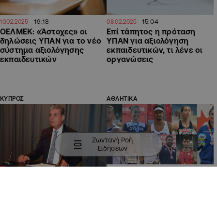
19:18
15:04
10.02.2025
08.02.2025
ΟΕΛΜΕΚ: «Άστοχες» οι
Επί τάπητος η πρόταση
δηλώσεις ΥΠΑΝ για το νέο
ΥΠΑΝ για αξιολόγηση
σύστημα αξιολόγησης
εκπαιδευτικών, τι λένε οι
εκπαιδευτικών
οργανώσεις
ΚΥΠΡΟΣ
ΑΘΛΗΤΙΚΑ
Ζωντανή Ροή
Ειδήσεων
15:37
12:09
08.02.2024
19.09.2023
Υπέρ της πετυχημένης
Στίβος: Οι κορυφαίοι στο
εφαρμογής του νέου
2023 στο Ουγγρικό
συστήματος αξιολόγησης η
Σύστημα Αξιολόγησης
ΠΑΣΥΔΥ