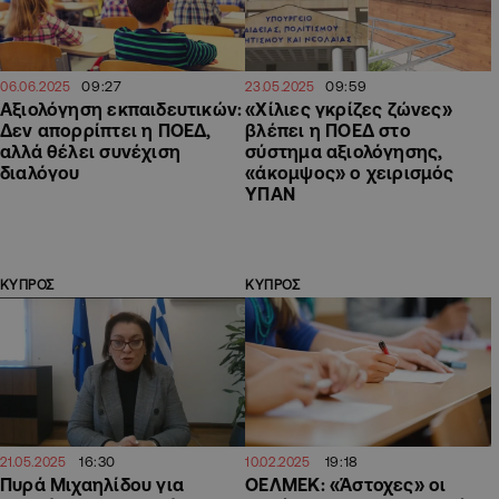
09:27
09:59
06.06.2025
23.05.2025
Αξιολόγηση εκπαιδευτικών:
«Χίλιες γκρίζες ζώνες»
Δεν απορρίπτει η ΠΟΕΔ,
βλέπει η ΠΟΕΔ στο
αλλά θέλει συνέχιση
σύστημα αξιολόγησης,
διαλόγου
«άκομψος» ο χειρισμός
ΥΠΑΝ
ΚΥΠΡΟΣ
ΚΥΠΡΟΣ
16:30
19:18
21.05.2025
10.02.2025
Πυρά Μιχαηλίδου για
ΟΕΛΜΕΚ: «Άστοχες» οι