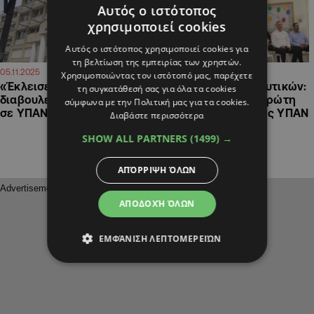
Αυτός ο ιστότοπος
χρησιμοποιεί cookies
Αυτός ο ιστότοπος χρησιμοποιεί cookies για
τη βελτίωση της εμπειρίας των χρηστών.
15:22
14:51
05.11.2025
31.10.2025
Χρησιμοποιώντας τον ιστότοπό μας, παρέχετε
«Έκλεισε ο κύκλος των
Αξιολόγηση εκπαιδευτικών:
τη συγκατάθεσή σας για όλα τα cookies
διαβουλεύσεων» ανάμεσα
Η ΠΟΕΔ βλέπει για πρώτη
σύμφωνα με την Πολιτική μας για τα cookies.
σε ΥΠΑΝ κι εκπαιδευτικούς
φορά μετακίνηση της ΥΠΑΝ
Διαβάστε περισσότερα
από θέσεις
SHOW ALL PARTNERS
(1499) →
ΑΠΌΡΡΙΨΗ ΌΛΩΝ
ΑΠΟΔΟΧΉ ΌΛΩΝ
ΕΜΦΆΝΙΣΗ ΛΕΠΤΟΜΕΡΕΙΏΝ