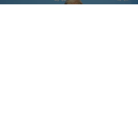
Ο ΓΓ των Ηνωμένων Εθνών ανακοινώνει την σύγκληση
συνάντησης 5+1 για το Κυπριακό
ΠΕΡΙΣΣΟΤΕΡΑ
Διαφημιστείτε
Ταυτότητα
Επικοινωνία
Member of COPA