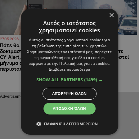
×
Αυτός ο ιστότοπος
χρησιμοποιεί cookies
17:16
13:47
27.05.2026
11.05.2026
Αυτός ο ιστότοπος χρησιμοποιεί cookies για
Πότε θα λάβεις
Σύστημα Έγκαιρης
τη βελτίωση της εμπειρίας των χρηστών.
δοκιμαστικό μήνυμα από το
Προειδοποίησης: Πότε
Χρησιμοποιώντας τον ιστότοπό μας, παρέχετε
CY Alert, τι θα γράφει το
αναμέται να εφαρμοστεί
τη συγκατάθεσή σας για όλα τα cookies
μήνυμα σε έκτακτο
και ποιοι οι κίνδυνοι
σύμφωνα με την Πολιτική μας για τα cookies.
περιστατικό
Διαβάστε περισσότερα
SHOW ALL PARTNERS
(1499) →
ΑΠΌΡΡΙΨΗ ΌΛΩΝ
ΑΠΟΔΟΧΉ ΌΛΩΝ
ΕΜΦΆΝΙΣΗ ΛΕΠΤΟΜΕΡΕΙΏΝ