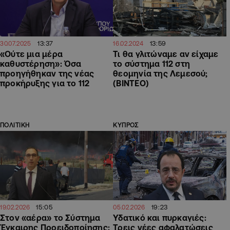
13:37
13:59
30.07.2025
16.02.2024
«Ούτε μια μέρα
Τι θα γλιτώναμε αν είχαμε
καθυστέρηση»: Όσα
το σύστημα 112 στη
προηγήθηκαν της νέας
θεομηνία της Λεμεσού;
προκήρυξης για το 112
(ΒΙΝΤΕΟ)
ΠΟΛΙΤΙΚΗ
ΚΥΠΡΟΣ
15:05
19:23
19.02.2026
05.02.2026
Στον «αέρα» το Σύστημα
Υδατικό και πυρκαγιές:
Έγκαιρης Προειδοποίησης:
Τρεις νέες αφαλατώσεις