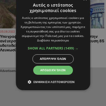
Αυτός ο ιστότοπος
χρησιμοποιεί cookies
Αυτός ο ιστότοπος χρησιμοποιεί cookies για
τη βελτίωση της εμπειρίας των χρηστών.
Χρησιμοποιώντας τον ιστότοπό μας, παρέχετε
τη συγκατάθεσή σας για όλα τα cookies
15:23
14:16
05.08.2022
28.07.2022
σύμφωνα με την Πολιτική μας για τα cookies.
Υπογραφή συμβολαίου για
Αίτημα της Κύπρου στην
Διαβάστε περισσότερα
ανέγερση δύο νέων
Κομισιόν για εκταμίευση 85
υδατοδεξαμενών στη
εκατομμυρίων ευρώ
SHOW ALL PARTNERS
(1499) →
Λευκωσία
ΑΠΌΡΡΙΨΗ ΌΛΩΝ
ΑΠΟΔΟΧΉ ΌΛΩΝ
ΕΜΦΆΝΙΣΗ ΛΕΠΤΟΜΕΡΕΙΏΝ