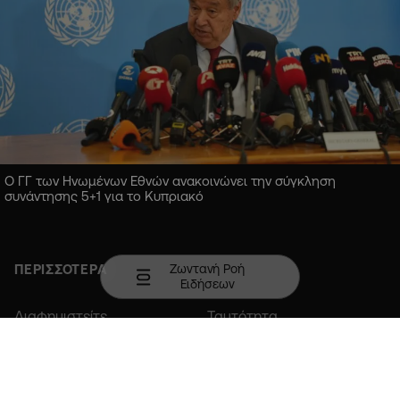
Ο ΓΓ των Ηνωμένων Εθνών ανακοινώνει την σύγκληση
συνάντησης 5+1 για το Κυπριακό
Ζωντανή Ροή
ΠΕΡΙΣΣΟΤΕΡΑ
Ειδήσεων
Διαφημιστείτε
Ταυτότητα
Επικοινωνία
Member of COPA