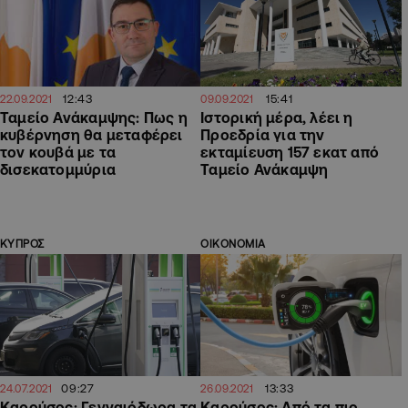
12:43
15:41
22.09.2021
09.09.2021
Ταμείο Ανάκαμψης: Πως η
Ιστορική μέρα, λέει η
κυβέρνηση θα μεταφέρει
Προεδρία για την
τον κουβά με τα
εκταμίευση 157 εκατ από
δισεκατομμύρια
Ταμείο Ανάκαμψη
ΚΥΠΡΟΣ
ΟΙΚΟΝΟΜΙΑ
09:27
13:33
24.07.2021
26.09.2021
Καρούσος: Γενναιόδωρα τα
Καρούσος: Από τα πιο