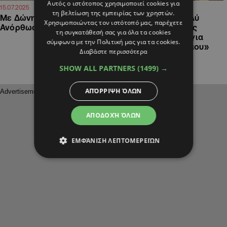
Αυτός ο ιστότοπος χρησιμοποιεί cookies για
12:19
10:30
15.07.2025
21.06.2025
τη βελτίωση της εμπειρίας των χρηστών.
Με Δώνη κόντρα στην
Δώνης: «Ζήσαμε πολύ
Χρησιμοποιώντας τον ιστότοπό μας, παρέχετε
Ανόρθωση ο Άρης
έντονες και όμορφες
τη συγκατάθεσή σας για όλα τα cookies
στιγμές, θα τις έχω για
σύμφωνα με την Πολιτική μας για τα cookies.
πάντα στην καρδιά μου»
Διαβάστε περισσότερα
SHOW ALL PARTNERS
(1499) →
ΑΠΌΡΡΙΨΗ ΌΛΩΝ
ΑΠΟΔΟΧΉ ΌΛΩΝ
ΕΜΦΆΝΙΣΗ ΛΕΠΤΟΜΕΡΕΙΏΝ