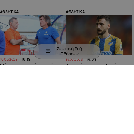
ΑΘΛΗΤΙΚΑ
ΑΘΛΗΤΙΚΑ
Ζωντανή Ροή
Ειδήσεων
19:18
16:03
15.09.2023
19.07.2023
Μένει με αυτούς που έχει ο
Ανακοίνωσε συμφωνία με
ΑΠΟΕΛ, δεν προχωρά σε
Ρεμς για Τάσο Δώνη ο
άλλη προσθήκη
ΑΠΟΕΛ
ΑΘΛΗΤΙΚΑ
ΑΘΛΗΤΙΚΑ