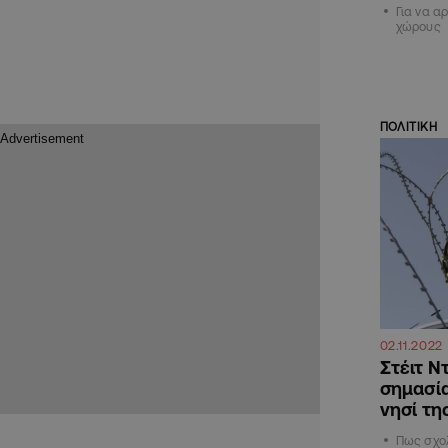
Για να α
χώρους
ΠΟΛΙΤΙΚΗ
02.11.2022
Στέιτ Ν
σημασία
νησί τη
Πως σχολ