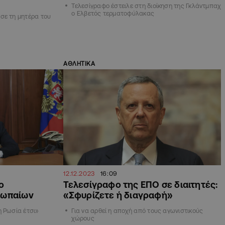
Τελεσίγραφο έστειλε στη διοίκηση της Γκλάντμπαχ
ο Ελβετός τερματοφύλακας
σε τη μητέρα του
ΑΘΛΗΤΙΚΑ
12.12.2023
16:09
ο
Τελεσίγραφο της ΕΠΟ σε διαιτητές:
ρωπαίων
«Σφυρίζετε ή διαγραφή»
η Ρωσία έτσι»
Για να αρθεί η αποχή από τους αγωνιστικούς
χώρους