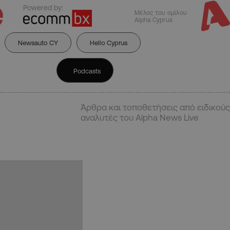
Powered by:
Μέλος του ομίλου
Alpha Cyprus
Newsauto CY
Hello Cyprus
Podcasts
Άρθρα και τοποθετήσεις από ειδικούς
αναλυτές του Alpha News Live