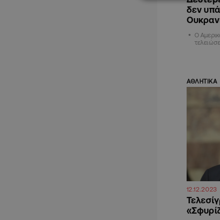
δεν υπά
Ουκρανί
Ο Αμερικ
τελειώσε
ΑΘΛΗΤΙΚΑ
12.12.2023
Τελεσίγ
«Σφυρί