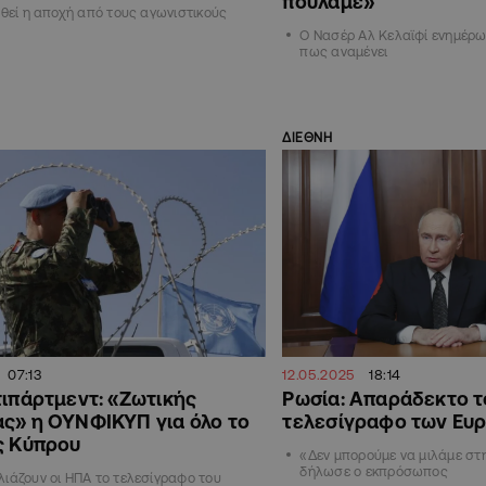
πουλάμε»
ρθεί η αποχή από τους αγωνιστικούς
Ο Νασέρ Αλ Κελαϊφί ενημέρω
πως αναμένει
ΔΙΕΘΝΗ
07:13
12.05.2025
18:14
τιπάρτμεντ: «Ζωτικής
Ρωσία: Aπαράδεκτο τ
ς» η ΟΥΝΦΙΚΥΠ για όλο το
τελεσίγραφο των Ευ
ς Κύπρου
«Δεν μπορούμε να μιλάμε στ
δήλωσε ο εκπρόσωπος
ιάζουν οι ΗΠΑ το τελεσίγραφο του