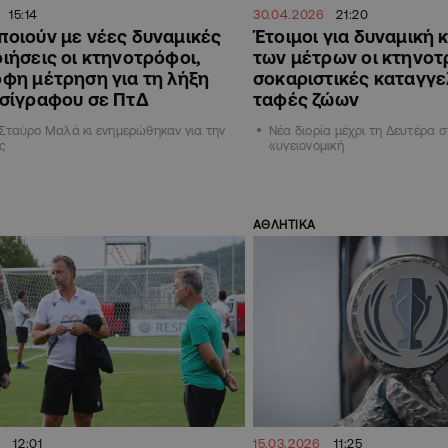
15:14
30.04.2026
21:20
ποιούν με νέες δυναμικές
Έτοιμοι για δυναμική
ιήσεις οι κτηνοτρόφοι,
των μέτρων οι κτηνοτ
οφη μέτρηση για τη λήξη
σοκαριστικές καταγγελ
εσίγραφου σε ΠτΔ
ταφές ζώων
 Σταύρο Μαλά κι ενημερώθηκαν για την
Νέα διορία μέχρι τη Δευτέρα σ
ης
«υγειονομική
ΑΘΛΗΤΙΚΑ
12:01
15.03.2026
11:25