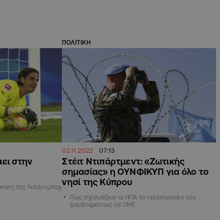
ΠΟΛΙΤΙΚΗ
02.11.2022
07:13
άει στην
Στέιτ Ντιπάρτμεντ: «Ζωτικής
σημασίας» η ΟΥΝΦΙΚΥΠ για όλο το
νησί της Κύπρου
ίκηση της Γκλάντμπαχ
Πως σχολιάζουν οι ΗΠΑ το τελεσίγραφο του
ψευδοκράτους σε ΟΗΕ