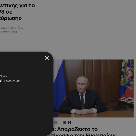
ντινής για τo
/3 σε
κύρωση»
βασμό που δεν
υ σταδίου
×
ΔΙΕΘΝΗ
στών.
 σύμφωνα με
12.05.2025
18:14
ι όλοι και
Ρωσία: Aπαράδεκτο το
ιώνει το
τελεσίγραφο των Ευρωπαίων