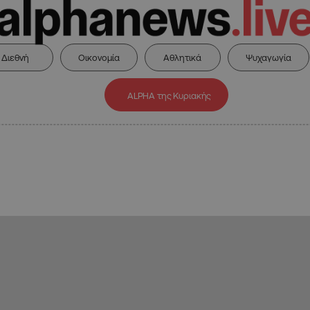
Διεθνή
Οικονομία
Αθλητικά
Ψυχαγωγία
ALPHA της Κυριακής