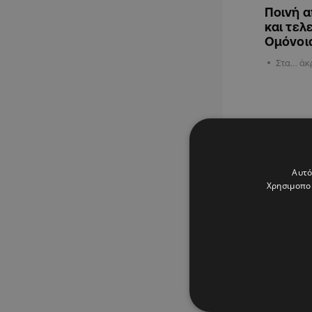
Ποινή 
και τελ
Ομόνοι
Στα... ά
ΔΙΕΘΝΗ
Αυτό
Χρησιμοποι
14.07.2025
Τελεσίγ
Δευτερ