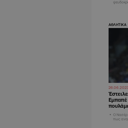
ψευδοκρ
ΑΘΛΗΤΙΚΑ
26.06.202
Έστειλ
Εμπαπέ 
πουλάμ
Ο Νασέρ 
πως ανα