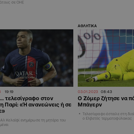
άτους σε ΟΗΕ
ΑΘΛΗΤΙΚΑ
3
19:19
03.01.2023
08:43
ε… τελεσίγραφο στον
Ο Ζόμερ ζήτησε να π
η Παρί: «Ή ανανεώνεις ή σε
Μπάγερν
ε»
Τελεσίγραφο έστειλε στη διο
ο Ελβετός τερματοφύλακας
Αλ Κελαϊφί ενημέρωσε τη μητέρα του
μένει