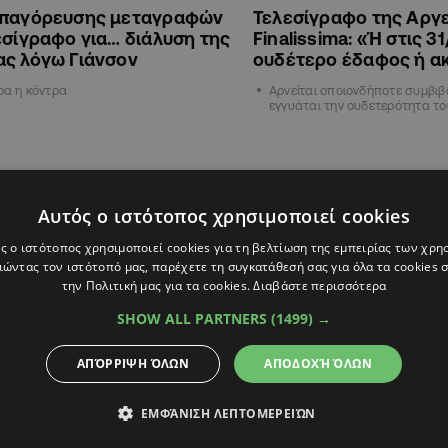
απαγόρευσης μεταγραφών
Τελεσίγραφο της Αργε
εσίγραφο για… διάλυση της
Finalissima: «Ή στις 31
ας λόγω Γιάνσον
ουδέτερο έδαφος ή α
κρα η κόντρα
Αρνείται οποιονδήποτε συμβι
εγγυάται την ουδετερότητα το
ΑΘΛΗΤΙΚΑ
Αυτός ο ιστότοπος χρησιμοποιεί cookies
ς ο ιστότοπος χρησιμοποιεί cookies για τη βελτίωση της εμπειρίας των χρη
ώντας τον ιστότοπό μας, παρέχετε τη συγκατάθεσή σας για όλα τα cookies
την Πολιτική μας για τα cookies.
Διαβάστε περισσότερα
SHOW ALL PARTNERS
(1499) →
ΑΠΌΡΡΙΨΗ ΌΛΩΝ
ΑΠΟΔΟΧΉ ΌΛΩΝ
18:34
04.06.2025
13:45
ΕΜΦΆΝΙΣΗ ΛΕΠΤΟΜΕΡΕΙΏΝ
ραφο Τραμπ στη Ρωσία:
Βρούτσης: «Ή έρχοντα
εύοντες δασμοί 100% αν
δεσμεύονται ότι τελε