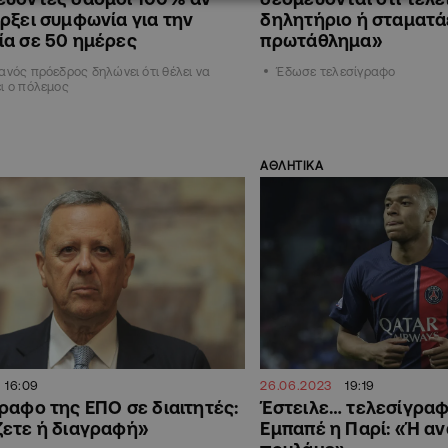
ρξει συμφωνία για την
δηλητήριο ή σταματά
α σε 50 ημέρες
πρωτάθλημα»
ανός πρόεδρος δηλώνει ότι θέλει να
Έδωσε τελεσίγραφο
ι ο πόλεμος
ΑΘΛΗΤΙΚΑ
16:09
26.06.2023
19:19
ραφο της ΕΠΟ σε διαιτητές:
Έστειλε… τελεσίγραφ
ζετε ή διαγραφή»
Εμπαπέ η Παρί: «Ή αν