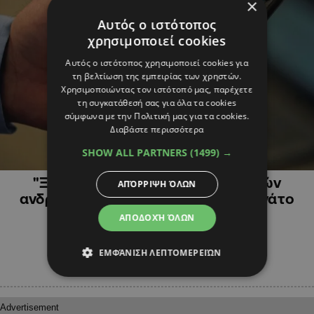
×
Αυτός ο ιστότοπος
χρησιμοποιεί cookies
Αυτός ο ιστότοπος χρησιμοποιεί cookies για
τη βελτίωση της εμπειρίας των χρηστών.
Χρησιμοποιώντας τον ιστότοπό μας, παρέχετε
τη συγκατάθεσή σας για όλα τα cookies
σύμφωνα με την Πολιτική μας για τα cookies.
Διαβάστε περισσότερα
SHOW ALL PARTNERS
(1499) →
ΚΥΠΡΟΣ
"Ξεσκονίζουν" τα κινητά των τριών
ΑΠΌΡΡΙΨΗ ΌΛΩΝ
ανδρών που διέδωσαν τον fake θανάτο
12χρονου
ΑΠΟΔΟΧΉ ΌΛΩΝ
ΕΜΦΆΝΙΣΗ ΛΕΠΤΟΜΕΡΕΙΏΝ