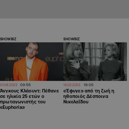
SHOWBIZ
SHOWBIZ
09:55
19:05
01.08.2023
16.02.2023
Άνγκους Κλάουντ: Πέθανε
«Έφυγε» από τη ζωή η
σε ηλικία 25 ετών ο
ηθοποιός Δέσποινα
πρωταγωνιστής του
Νικολαΐδου
«Euphoria»