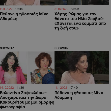
17:49
13:05
11.11.2022
31.10.2022
Πέθανε η ηθοποιός Μίνα
Χάρης Ρώμας για τον
Αδαμάκη
θάνατο του Ηλία Ζερβού:
«Χάνεται ένα κομμάτι από
τη ζωή σου»
SHOWBIZ
SHOWBIZ
11:36
17:49
14.12.2022
11.11.2022
Βαλεντίνα Σοφοκλέους:
Πέθανε η ηθοποιός Μίνα
Αποχαιρετάει την Δώρα
Αδαμάκη
Κακουράτου με μια όμορφη
φωτογραφία