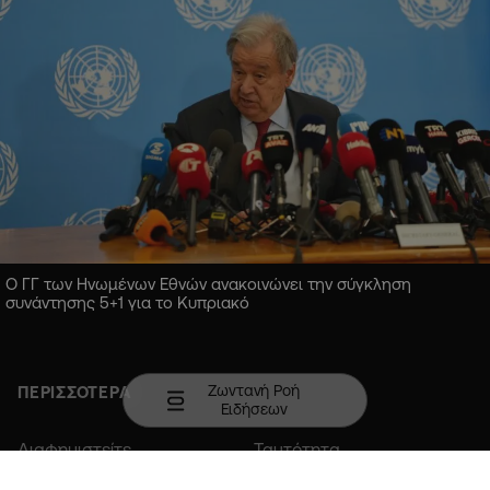
Ο ΓΓ των Ηνωμένων Εθνών ανακοινώνει την σύγκληση
συνάντησης 5+1 για το Κυπριακό
Ζωντανή Ροή
ΠΕΡΙΣΣΟΤΕΡΑ
Ειδήσεων
Διαφημιστείτε
Ταυτότητα