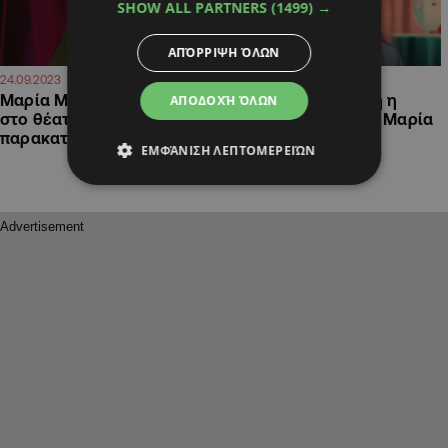
SHOW ALL PARTNERS
(1499) →
ΑΠΌΡΡΙΨΗ ΌΛΩΝ
17:37
16:52
24.09.2023
24.09.2023
Μαρία Μίχα: Η πορεία της
«Έφυγε» από τη ζωή η
ΑΠΟΔΟΧΉ ΌΛΩΝ
στο θέατρο και η τεράστια
σπουδαία ηθοποιός, Μαρία
παρακαταθήκη που αφήνει
Μίχα
ΕΜΦΆΝΙΣΗ ΛΕΠΤΟΜΕΡΕΙΏΝ