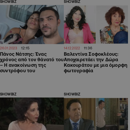
SHOWBIZ
SHOWBIZ
12:15
11:36
26.01.2023
14.12.2022
Πάνος Νάτσης: Ένας
Βαλεντίνα Σοφοκλέους:
χρόνος από τον θάνατό του
Αποχαιρετάει την Δώρα
– Η ανακοίνωση της
Κακουράτου με μια όμορφη
συντρόφου του
φωτογραφία
SHOWBIZ
SHOWBIZ