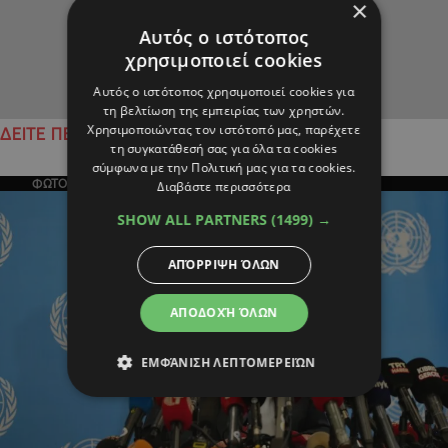
×
Αυτός ο ιστότοπος
χρησιμοποιεί cookies
Αυτός ο ιστότοπος χρησιμοποιεί cookies για
τη βελτίωση της εμπειρίας των χρηστών.
Χρησιμοποιώντας τον ιστότοπό μας, παρέχετε
ΔΕΙΤΕ ΠΕΡΙΣΣΟΤΕΡΑ
τη συγκατάθεσή σας για όλα τα cookies
σύμφωνα με την Πολιτική μας για τα cookies.
ΦΩΤΟΓΡΑΦΙΑ ΤΗΣ ΗΜΕΡΑΣ
Διαβάστε περισσότερα
SHOW ALL PARTNERS
(1499) →
ΑΠΌΡΡΙΨΗ ΌΛΩΝ
ΑΠΟΔΟΧΉ ΌΛΩΝ
ΕΜΦΆΝΙΣΗ ΛΕΠΤΟΜΕΡΕΙΏΝ