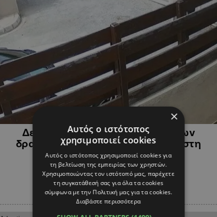
×
ΚΥΠΡΟΣ
Αυτός ο ιστότοπος
Δεν ήταν η ληστεία το κίνητρο των
χρησιμοποιεί cookies
δραστών που μπούκαραν σε σπίτι στη
Λεμεσό
Αυτός ο ιστότοπος χρησιμοποιεί cookies για
τη βελτίωση της εμπειρίας των χρηστών.
Χρησιμοποιώντας τον ιστότοπό μας, παρέχετε
τη συγκατάθεσή σας για όλα τα cookies
σύμφωνα με την Πολιτική μας για τα cookies.
Διαβάστε περισσότερα