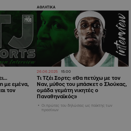
ΑΘΛΗΤΙΚΑ
26.06.2025
15:00
ει…
Τι Τζέι Σορτς: «Θα πετύχω με τον
n με εμένα,
Ναν, μύθος του μπάσκετ ο Σλούκας,
αι τον
ομάδα γεμάτη νικητές ο
Παναθηναϊκός»
Oι πρώτες του δηλώσεις ως παίκτης των
πρασίνων