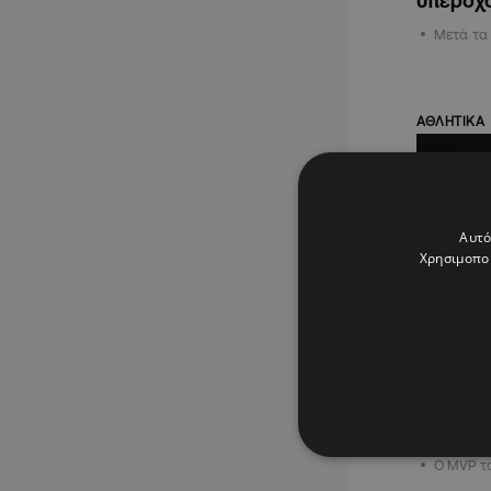
υπέροχο
Μετά τα 
ΑΘΛΗΤΙΚΑ
Αυτό
Χρησιμοποι
21.04.2026
Ισοφάρι
ο τρομε
Σορτς
Ο MVP τ