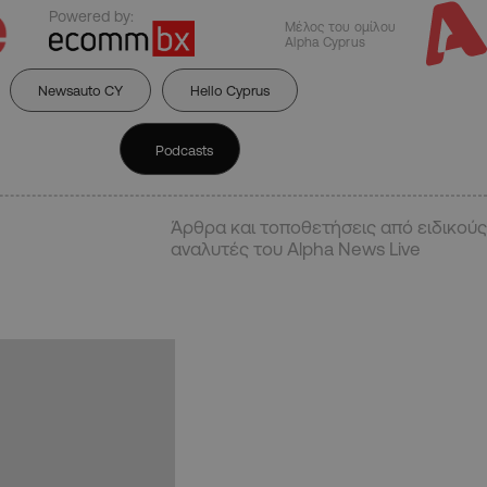
Powered by:
Μέλος του ομίλου
Alpha Cyprus
Newsauto CY
Hello Cyprus
Podcasts
Άρθρα και τοποθετήσεις από ειδικούς
αναλυτές του Alpha News Live