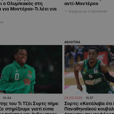
ι ο Ολυμπιακός στη
αντί-Μοντέρο»
 για Μοντέρο»-Τι λέει για
Σύμφωνα με τη Sportando
ένα
ΑΘΛΗΤΙΚΑ
16:44
05.05.2026
15:57
της του Τι Τζέι Σορτς πήρε
Σορτς: «Κατάλαβα ότι
Σε στηρίζουμε γιατί είσαι
Παναθηναϊκού κουβαλ