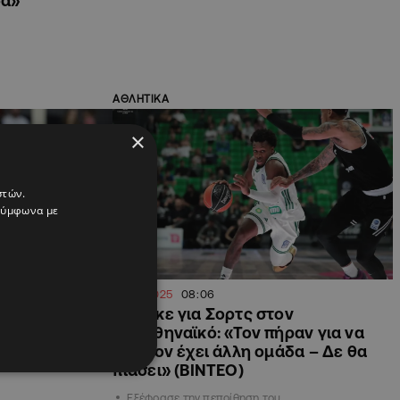
σα»
ΑΘΛΗΤΙΚΑ
×
στών.
 σύμφωνα με
08.10.2025
08:06
όσα κάναμε δεν
Μονέκε για Σορτς στον
νο που πρέπει
Παναθηναϊκό: «Τον πήραν για να
κερδίσουμε τη
μην τον έχει άλλη ομάδα – Δε θα
πιάσει» (ΒΙΝΤΕΟ)
Εξέφρασε την πεποίθηση του