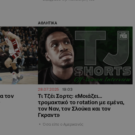
ΑΘΛΗΤΙΚΑ
28.07.2025
19:03
α τον
Τι Τζέι Σορτς: «Μοιάζει…
ς
τρομακτικό το rotation με εμένα,
τον Ναν, τον Σλούκα και τον
Γκραντ»
Όσα είπε ο Αμερικανός