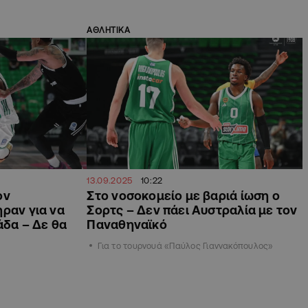
ΑΘΛΗΤΙΚΑ
13.09.2025
10:22
ον
Στο νοσοκομείο με βαριά ίωση ο
ήραν για να
Σορτς – Δεν πάει Αυστραλία με τον
άδα – Δε θα
Παναθηναϊκό
Για το τουρνουά «Παύλος Γιαννακόπουλος»
υ