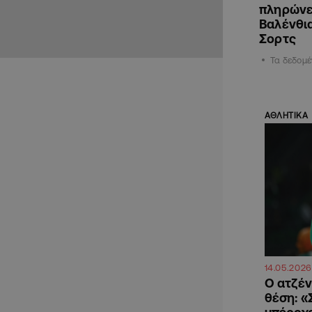
πληρώνε
Βαλένθια
Σορτς
Τα δεδομ
ΑΘΛΗΤΙΚΑ
14.05.2026
Ο ατζέν
θέση: «