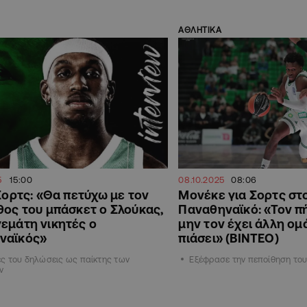
ΑΘΛΗΤΙΚΑ
5
15:00
08.10.2025
08:06
 Σορτς: «Θα πετύχω με τον
Μονέκε για Σορτς στ
θος του μπάσκετ ο Σλούκας,
Παναθηναϊκό: «Τον π
εμάτη νικητές ο
μην τον έχει άλλη ομ
ναϊκός»
πιάσει» (ΒΙΝΤΕΟ)
ς του δηλώσεις ως παίκτης των
Εξέφρασε την πεποίθηση το
ν