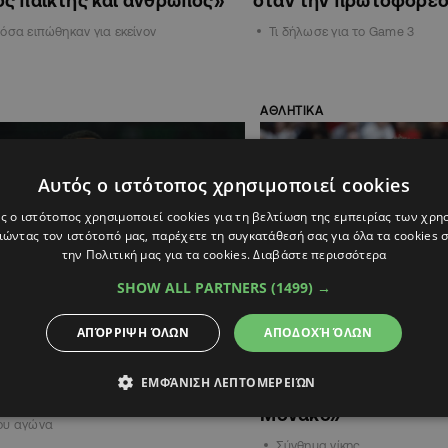
ς παίκτης και άνθρωπος»
όταν την πρωτοφόρε
όσα ειπώθηκαν για εκείνον
Τι δήλωσε για το Game 3
ΑΘΛΗΤΙΚΑ
Αυτός ο ιστότοπος χρησιμοποιεί cookies
ς ο ιστότοπος χρησιμοποιεί cookies για τη βελτίωση της εμπειρίας των χρη
ώντας τον ιστότοπό μας, παρέχετε τη συγκατάθεσή σας για όλα τα cookies
την Πολιτική μας για τα cookies.
Διαβάστε περισσότερα
SHOW ALL PARTNERS
(1499) →
23:01
20.04.2026
20:34
ΑΠΌΡΡΙΨΗ ΌΛΩΝ
ΑΠΟΔΟΧΉ ΌΛΩΝ
σε δύο ρεκόρ με τα πράσινα
Σορτς: «Τίποτα από 
ρός και φοβερός Τι Τζέι
έχει σημασία – Το μό
ΕΜΦΆΝΙΣΗ ΛΕΠΤΟΜΕΡΕΙΏΝ
να κάνουμε είναι να 
Μονακό»
ου αγώνα
Σύνθημα νίκης