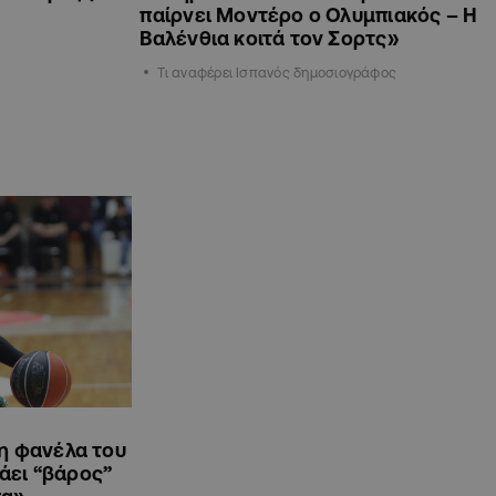
παίρνει Μοντέρο ο Ολυμπιακός – Η
Βαλένθια κοιτά τον Σορτς»
Τι αναφέρει Ισπανός δημοσιογράφος
 η φανέλα του
άει “βάρος”