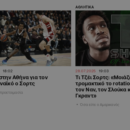
ΑΘΛΗΤΙΚΑ
18:02
28.07.2025
19:03
στην Αθήνα για τον
Τι Τζέι Σορτς: «Μοιάζ
ναϊκό ο Σορτς
τρομακτικό το rotatio
τον Ναν, τον Σλούκα κ
 προετοιμασία
Γκραντ»
Όσα είπε ο Αμερικανός