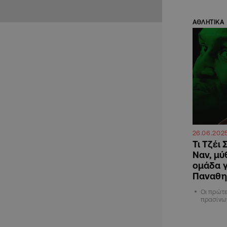
ΑΘΛΗΤΙΚΑ
26.06.202
Τι Τζέι
Ναν, μύ
ομάδα γ
Παναθη
Oι πρώτε
πρασίνω