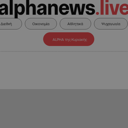
Διεθνή
Οικονομία
Αθλητικά
Ψυχαγωγία
ALPHA της Κυριακής