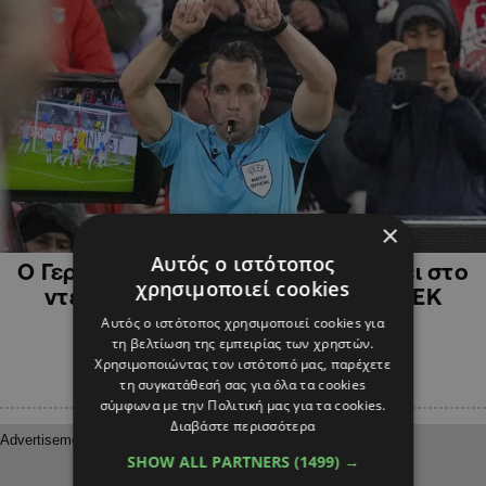
×
ΑΘΛΗΤΙΚΑ
Αυτός ο ιστότοπος
Ο Γερμανός Τομπίας Στίλερ σφυρίζει στο
χρησιμοποιεί cookies
ντέρμπι του Ολυμπιακού με την ΑΕΚ
Αυτός ο ιστότοπος χρησιμοποιεί cookies για
τη βελτίωση της εμπειρίας των χρηστών.
Χρησιμοποιώντας τον ιστότοπό μας, παρέχετε
τη συγκατάθεσή σας για όλα τα cookies
σύμφωνα με την Πολιτική μας για τα cookies.
Διαβάστε περισσότερα
SHOW ALL PARTNERS
(1499) →