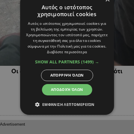
Αυτός ο ιστότοπος
χρησιμοποιεί cookies
Αυτός ο ιστότοπος χρησιμοποιεί cookies για
τη βελτίωση της εμπειρίας των χρηστών.
Χρησιμοποιώντας τον ιστότοπό μας, παρέχετε
τη συγκατάθεσή σας για όλα τα cookies
σύμφωνα με την Πολιτική μας για τα cookies.
Διαβάστε περισσότερα
ΔΙΕΘΝΗ
SHOW ALL PARTNERS
(1499) →
Οι δυνάμεις Χαφτάρ ισχυρίζονται ότι
ΑΠΌΡΡΙΨΗ ΌΛΩΝ
κατέρριψαν τουρκικό drone
(ΒΙΝΤΕΟ&ΦΩΤΟ)
ΑΠΟΔΟΧΉ ΌΛΩΝ
ΕΜΦΆΝΙΣΗ ΛΕΠΤΟΜΕΡΕΙΏΝ