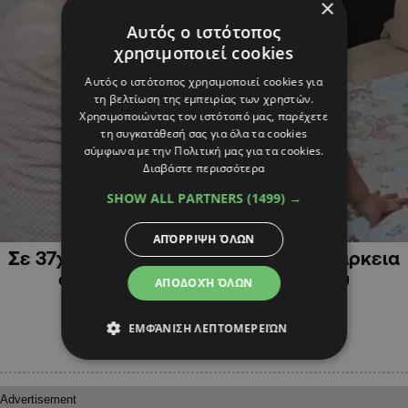
×
Αυτός ο ιστότοπος
χρησιμοποιεί cookies
Αυτός ο ιστότοπος χρησιμοποιεί cookies για
τη βελτίωση της εμπειρίας των χρηστών.
Χρησιμοποιώντας τον ιστότοπό μας, παρέχετε
τη συγκατάθεσή σας για όλα τα cookies
σύμφωνα με την Πολιτική μας για τα cookies.
Διαβάστε περισσότερα
SHOW ALL PARTNERS
(1499) →
ΕΛΛΑΔΑ
ΑΠΌΡΡΙΨΗ ΌΛΩΝ
Σε 37χρονο με χρόνια νεφρική ανεπάρκεια
οι νεφροί του 3χρονου Άγγελου
ΑΠΟΔΟΧΉ ΌΛΩΝ
ΕΜΦΆΝΙΣΗ ΛΕΠΤΟΜΕΡΕΙΏΝ