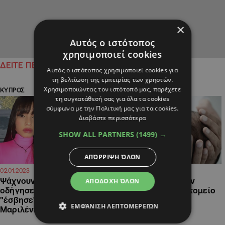
×
Αυτός ο ιστότοπος
χρησιμοποιεί cookies
ΔΕΙΤΕ ΠΕΡΙΣΣΟΤΕΡΑ
Αυτός ο ιστότοπος χρησιμοποιεί cookies για
τη βελτίωση της εμπειρίας των χρηστών.
Χρησιμοποιώντας τον ιστότοπό μας, παρέχετε
ΚΥΠΡΟΣ
ΕΛΛΑΔΑ
τη συγκατάθεσή σας για όλα τα cookies
σύμφωνα με την Πολιτική μας για τα cookies.
Διαβάστε περισσότερα
SHOW ALL PARTNERS
(1499) →
ΑΠΌΡΡΙΨΗ ΌΛΩΝ
22:02
16:25
02.01.2023
09.11.2019
Ψάχνουν το "νήμα" που
Βρέφος τριών μηνών
ΑΠΟΔΟΧΉ ΌΛΩΝ
οδήγησε στο τροχαίο που
ξεψύχησε στο νοσοκομείο
"έσβησε" η 25χρονη
ΕΜΦΆΝΙΣΗ ΛΕΠΤΟΜΕΡΕΙΏΝ
Μαριλένα