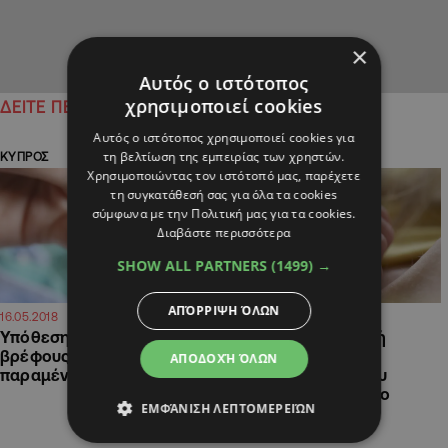
×
Αυτός ο ιστότοπος
χρησιμοποιεί cookies
ΔΕΙΤΕ ΠΕΡΙΣΣΟΤΕΡΑ
Αυτός ο ιστότοπος χρησιμοποιεί cookies για
τη βελτίωση της εμπειρίας των χρηστών.
ΚΥΠΡΟΣ
ΚΥΠΡΟΣ
Χρησιμοποιώντας τον ιστότοπό μας, παρέχετε
τη συγκατάθεσή σας για όλα τα cookies
σύμφωνα με την Πολιτική μας για τα cookies.
Διαβάστε περισσότερα
SHOW ALL PARTNERS
(1499) →
ΑΠΌΡΡΙΨΗ ΌΛΩΝ
18:18
14:06
16.05.2018
16.05.2018
Υπόθεση τρίμηνου
Δεν βρίσκουν νομική
βρέφους: Χωρίς δικηγόρο
αρωγή οι γονείς του
ΑΠΟΔΟΧΉ ΌΛΩΝ
παραμένει το ζεύγος
3μηνου βρέφους που
"έφυγε" στο Μακάριο
ΕΜΦΆΝΙΣΗ ΛΕΠΤΟΜΕΡΕΙΏΝ