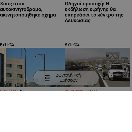
Χάος στον
Οδηγοί προσοχή: Η
αυτοκινητόδρομο,
εκδήλωση ειρήνης θα
ακινητοποιήθηκε όχημα
επηρεάσει το κέντρο της
Λευκωσίας
ΚΥΠΡΟΣ
ΚΥΠΡΟΣ
Ζωντανή Ροή
Ειδήσεων
13:57
08:22
18.11.2023
02.08.2023
Πώς οι κάμερες
«Αναπόφευκτη
παρακολούθησης στους
ταλαιπωρία» σήμερα λόγω
δρόμους θα λύσουν το
εργασιών από Ριζοελιά
κυκλοφοριακό
μέχρι έξοδο Λιβαδιών