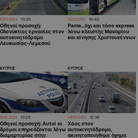
10:20
10:40
10.01.2024
20.12.2023
Οδηγοί προσοχή:
Pame…όχι και τόσο express
Ολονύκτιες εργασίες στον
λόγω κλειστής Μακαρίου
αυτοκινητόδρομο
και κίνησης Χριστουγέννων
Λευκωσίας-Λεμεσού
ΚΥΠΡΟΣ
ΚΥΠΡΟΣ
13:26
12:36
12.12.2023
08.12.2023
Οδηγοί προσοχή: Αυτοί οι
Χάος στον
δρόμοι επηρεάζονται λόγω
αυτοκινητόδρομο,
διαμαρτυρίας στην
ακινητοποιήθηκε όχημα