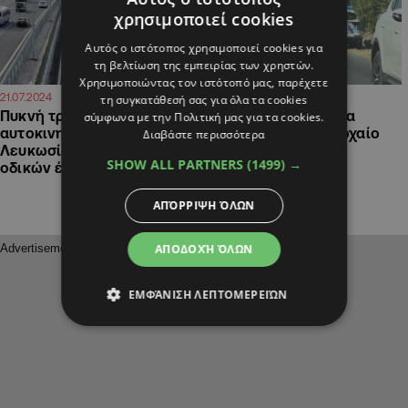
χρησιμοποιεί cookies
Αυτός ο ιστότοπος χρησιμοποιεί cookies για
τη βελτίωση της εμπειρίας των χρηστών.
Χρησιμοποιώντας τον ιστότοπό μας, παρέχετε
12:20
16:17
21.07.2024
09.07.2024
τη συγκατάθεσή σας για όλα τα cookies
Πυκνή τροχαία κίνηση στον
ΦΩΤΟ: Πυκνή τροχαία
σύμφωνα με την Πολιτική μας για τα cookies.
αυτοκινητόδρομο
κίνηση μετά από τροχαίο
Διαβάστε περισσότερα
Λευκωσίας – Λεμεσού λόγω
στην Ανθούπολη
SHOW ALL PARTNERS
(1499) →
οδικών έργων
ΑΠΌΡΡΙΨΗ ΌΛΩΝ
ΑΠΟΔΟΧΉ ΌΛΩΝ
ΕΜΦΆΝΙΣΗ ΛΕΠΤΟΜΕΡΕΙΏΝ