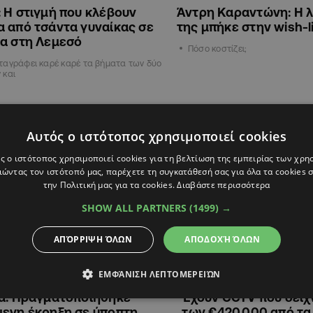
 Η στιγμή που κλέβουν
Άντρη Καραντώνη: Η 
 από τσάντα γυναίκας σε
της μπήκε στην wish-l
ία στη Λεμεσό
Πόσο κοστίζει;
ταγράφει καρέ καρέ τα βήματα των δύο
 και
ΚΥΠΡΟΣ
Αυτός ο ιστότοπος χρησιμοποιεί cookies
ς ο ιστότοπος χρησιμοποιεί cookies για τη βελτίωση της εμπειρίας των χρη
ώντας τον ιστότοπό μας, παρέχετε τη συγκατάθεσή σας για όλα τα cookies
την Πολιτική μας για τα cookies.
Διαβάστε περισσότερα
SHOW ALL PARTNERS
(1499) →
ΑΠΌΡΡΙΨΗ ΌΛΩΝ
ΑΠΟΔΟΧΉ ΌΛΩΝ
ΕΜΦΆΝΙΣΗ ΛΕΠΤΟΜΕΡΕΙΏΝ
4
12:05
04.03.2024
11:50
ια: Πραγματοποιήθηκε
Έχουν CCTV που δείχ
μενη έκρηξη σε ύποπτη
των €420,000 από τα