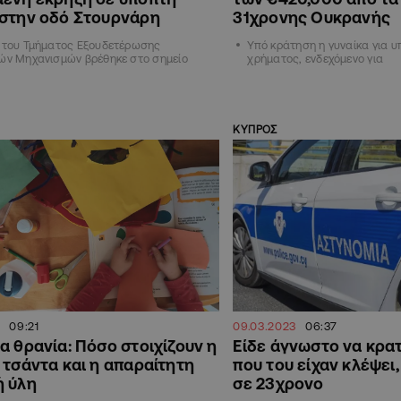
 στην οδό Στουρνάρη
31χρονης Ουκρανής
ο του Τμήματος Εξουδετέρωσης
Υπό κράτηση η γυναίκα για 
ών Μηχανισμών βρέθηκε στο σημείο
χρήματος, ενδεχόμενο για
ΚΥΠΡΟΣ
09:21
09.03.2023
06:37
α θρανία: Πόσο στοιχίζουν η
Είδε άγνωστο να κρατ
 τσάντα και η απαραίτητη
που του είχαν κλέψει
ή ύλη
σε 23χρονο