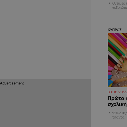
Οι τιμές
«εξοπλισ
ΚΥΠΡΟΣ
30.08.202
Πρώτο κ
σχολική
15% αύξη
τσάντα