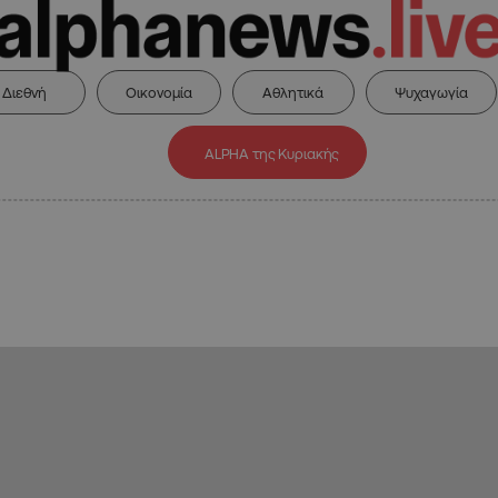
Διεθνή
Οικονομία
Αθλητικά
Ψυχαγωγία
ALPHA της Κυριακής