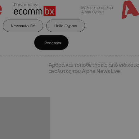
Powered by:
Μέλος του ομίλου
Alpha Cyprus
Newsauto CY
Hello Cyprus
Podcasts
Άρθρα και τοποθετήσεις από ειδικούς
αναλυτές του Alpha News Live