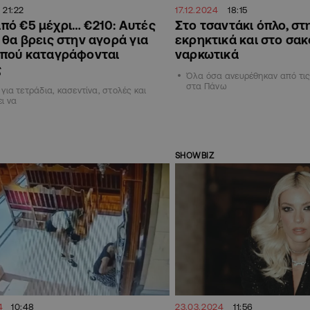
21:22
17.12.2024
18:15
πό €5 μέχρι… €210: Αυτές
Στο τσαντάκι όπλο, στ
ς θα βρεις στην αγορά για
εκρηκτικά και στο σακ
, πού καταγράφονται
ναρκωτικά
ς
Όλα όσα ανευρέθηκαν από τις
στα Πάνω
 για τετράδια, κασεντίνα, στολές και
ι να
SHOWBIZ
4
10:48
23.03.2024
11:56