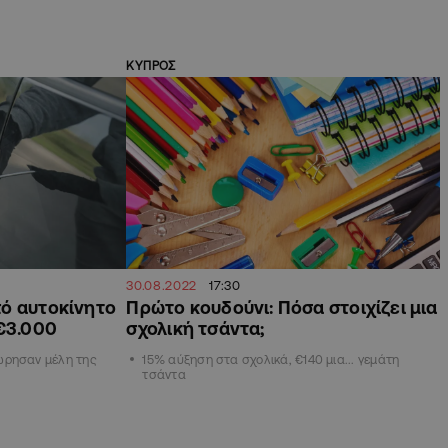
ΚΥΠΡΟΣ
30.08.2022
17:30
ό αυτοκίνητο
Πρώτο κουδούνι: Πόσα στοιχίζει μια
 €3.000
σχολική τσάντα;
ώρησαν μέλη της
15% αύξηση στα σχολικά, €140 μια... γεμάτη
τσάντα