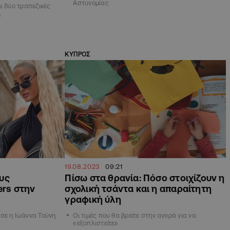
Αστυνομίας
ι δύο τραπεζικές
,
ΚΥΠΡΟΣ
19.08.2023
09:21
υς
Πίσω στα θρανία: Πόσο στοιχίζουν η
ers στην
σχολική τσάντα και η απαραίτητη
γραφική ύλη
σε η Ιωάννα Τούνη
Οι τιμές που θα βρείτε στην αγορά για να
«εξοπλιστείτε»