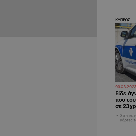
ΚΥΠΡΟΣ
09.03.202
Είδε άγ
που του
σε 23χ
Στην κατ
κάρτες 