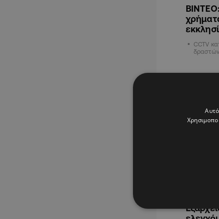
ΒΙΝΤΕΟ:
χρήματα
εκκλησ
CCTV κα
δραστών
ΕΛΛΑΔΑ
Αυτό
Χρησιμοποι
09.03.202
Εξάρχε
ελεγχό