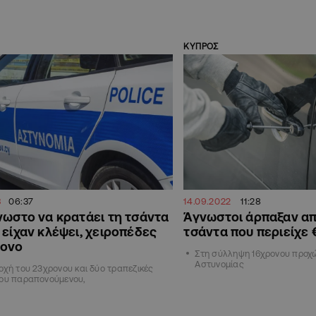
ΚΥΠΡΟΣ
3
06:37
14.09.2022
11:28
νωστο να κρατάει τη τσάντα
Άγνωστοι άρπαξαν απ
 είχαν κλέψει, χειροπέδες
τσάντα που περιείχε
ρονο
Στη σύλληψη 16χρονου προχ
Αστυνομίας
οχή του 23χρονου και δύο τραπεζικές
του παραπονούμενου,