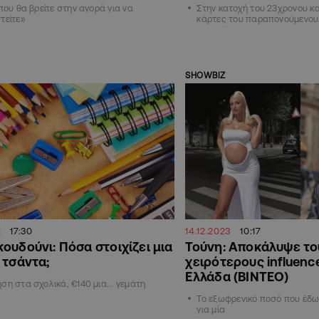
 που θα βρείτε στην αγορά για να
Στην κατοχή του 23χρονου κα
τείτε»
κάρτες του παραπονούμενου
SHOWBIZ
2
17:30
14.12.2023
10:17
ουδούνι: Πόσα στοιχίζει μια
Τούνη: Αποκάλυψε το
 τσάντα;
χειρότερους influenc
Ελλάδα (ΒΙΝΤΕΟ)
ση στα σχολικά, €140 μια... γεμάτη
Το εξωφρενικό ποσό που έδω
για μία