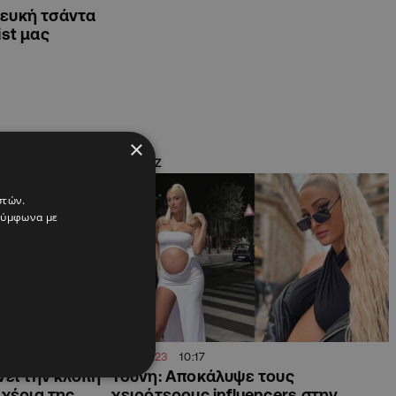
λευκή τσάντα
ist μας
×
SHOWBIZ
στών.
 σύμφωνα με
14.12.2023
10:17
νει την κλοπή
Τούνη: Αποκάλυψε τους
 χέρια της
χειρότερους influencers στην