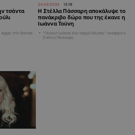
24.09.2024
13:18
ην τσάντα
Η Στέλλα Πάσσαρη αποκάλυψε το
ούλι
πανάκριβο δώρο που της έκανε η
Ιωάννα Τούνη
 Αρχές στο δασάκι
"Ουάου! Ιωάννα ένα νεφρό έδωσες" ανέφερε η
Στέλλα Πάσσαρη