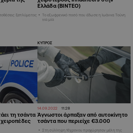
Ελλάδα (ΒΙΝΤΕΟ)
υποθέσεις ξεπλύματος
Το εξωφρενικό ποσό που έδωσε η Ιωάννα Τούνη
για μία
ΚΥΠΡΟΣ
14.09.2022
11:28
άει τη τσάντα
Άγνωστοι άρπαξαν από αυτοκίνητο
, χειροπέδες
τσάντα που περιείχε €3.000
Στη σύλληψη 16χρονου προχώρησαν μέλη της