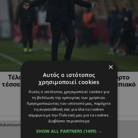
×
ΑΘΛΗΤΙΚΑ
Αυτός ο ιστότοπος
Τέλος ο Βίτορ Μπρούνο από την Πόρτο
χρησιμοποιεί cookies
τέσσερις μέρες πριν το ματς με Ολυμπιακό
Αυτός ο ιστότοπος χρησιμοποιεί cookies για
τη βελτίωση της εμπειρίας των χρηστών.
Χρησιμοποιώντας τον ιστότοπό μας, παρέχετε
τη συγκατάθεσή σας για όλα τα cookies
σύμφωνα με την Πολιτική μας για τα cookies.
Διαβάστε περισσότερα
SHOW ALL PARTNERS
(1499) →