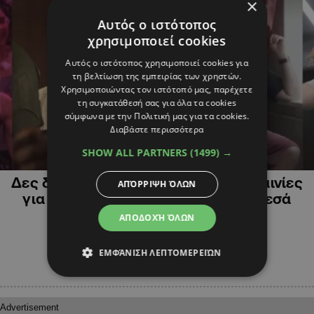
×
Αυτός ο ιστότοπος
χρησιμοποιεί cookies
Αυτός ο ιστότοπος χρησιμοποιεί cookies για
τη βελτίωση της εμπειρίας των χρηστών.
Χρησιμοποιώντας τον ιστότοπό μας, παρέχετε
τη συγκατάθεσή σας για όλα τα cookies
σύμφωνα με την Πολιτική μας για τα cookies.
Διαβάστε περισσότερα
SHOW ALL PARTNERS
(1499) →
ΠΟΛΙΤΙΣΜΟΣ
Δες δωρεάν τις πέντε υποψήφιες ταινίες
ΑΠΌΡΡΙΨΗ ΌΛΩΝ
για LUX Award, μια κυπριακή ανάμεσά
τους
ΑΠΟΔΟΧΉ ΌΛΩΝ
ΕΜΦΆΝΙΣΗ ΛΕΠΤΟΜΕΡΕΙΏΝ