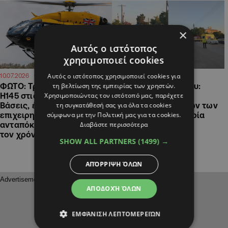
×
Αυτός ο ιστότοπος
χρησιμοποιεί cookies
Αυτός ο ιστότοπος χρησιμοποιεί cookies για
09:37
08:59
10.07.2026
03.07.2026
τη βελτίωση της εμπειρίας των χρηστών.
ΦΩΤΟ: Τρια νέα ελικόπτερα
Τραγωδία Ξυλοφάγου:
Χρησιμοποιώντας τον ιστότοπό μας, παρέχετε
H145 στις Βρετανικές
Δημοσία δαπάνη η
τη συγκατάθεσή σας για όλα τα cookies
Βάσεις, έτοιμα για
μεταφορά των σορών των
σύμφωνα με την Πολιτική μας για τα cookies.
επιχειρησιακή
παιδιών στη Βουλγαρία
Διαβάστε περισσότερα
ανταπόκριση 365 ημέρες
τον χρόνο
SHOW ALL PARTNERS
(1499) →
ΑΠΌΡΡΙΨΗ ΌΛΩΝ
ΑΠΟΔΟΧΉ ΌΛΩΝ
ΕΜΦΆΝΙΣΗ ΛΕΠΤΟΜΕΡΕΙΏΝ