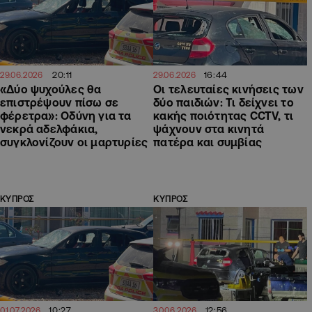
20:11
16:44
29.06.2026
29.06.2026
«Δύο ψυχούλες θα
Οι τελευταίες κινήσεις των
επιστρέψουν πίσω σε
δύο παιδιών: Τι δείχνει το
φέρετρα»: Οδύνη για τα
κακής ποιότητας CCTV, τι
νεκρά αδελφάκια,
ψάχνουν στα κινητά
συγκλονίζουν οι μαρτυρίες
πατέρα και συμβίας
ΚΥΠΡΟΣ
ΚΥΠΡΟΣ
10:27
12:56
01.07.2026
30.06.2026