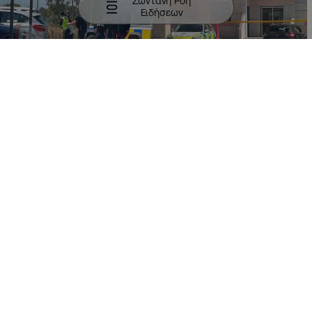
Ζωντανή Ροή
Ειδήσεων
11:21
09:27
29.06.2026
29.06.2026
Τραγωδία Ξυλοφάγου: Με
«Δεν καταλάβαμε τίποτα»:
χειροπέδες και υπό
Ο ξάδερφος του πατέρα
δρακόντεια μέτρα
των δύο παιδιών που
ασφαλείας στο δικαστήριο
βρέθηκαν νεκρά μέσα στο
πατέρας και μητριά
αυτοκίνητο
ΚΥΠΡΟΣ
ΚΥΠΡΟΣ