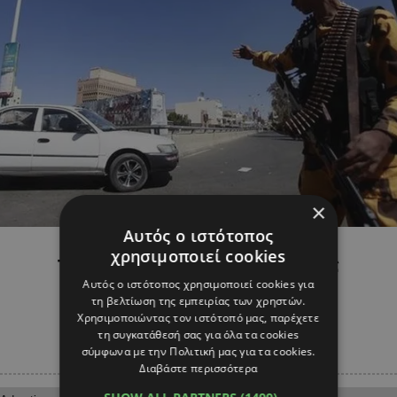
×
ΔΙΕΘΝΗ
Αυτός ο ιστότοπος
Yεμένη: 14 νεκροί απο επίθεση
χρησιμοποιεί cookies
τζιχαντιστών στο αρχηγείο της
αντιτρομοκρατικής
Αυτός ο ιστότοπος χρησιμοποιεί cookies για
τη βελτίωση της εμπειρίας των χρηστών.
Χρησιμοποιώντας τον ιστότοπό μας, παρέχετε
τη συγκατάθεσή σας για όλα τα cookies
σύμφωνα με την Πολιτική μας για τα cookies.
Διαβάστε περισσότερα