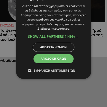
Αυτός ο ιστότοπος χρησιμοποιεί cookies για
τη βελτίωση της εμπειρίας των χρηστών.
Χρησιμοποιώντας τον ιστότοπό μας, παρέχετε
τη συγκατάθεσή σας για όλα τα cookies
σύμφωνα με την Πολιτική μας για τα cookies.
13:52
21:22
13.07.2022
27.04.2021
Διαβάστε περισσότερα
Το φεγγάρι του Ελαφιού:
Μαγευτικό θέαμα με "ροζ
Απόψε η υπερπανσέληνος
φεγγάρι" στον ουρανό της
SHOW ALL PARTNERS
(1499) →
του Ιουλίου
Κύπρου (BINTEO)
ΑΠΌΡΡΙΨΗ ΌΛΩΝ
ΑΠΟΔΟΧΉ ΌΛΩΝ
ΕΜΦΆΝΙΣΗ ΛΕΠΤΟΜΕΡΕΙΏΝ