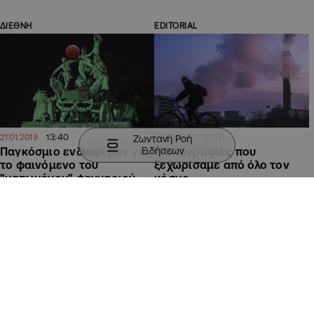
ΔΙΕΘΝΗ
EDITORIAL
13:40
10:41
21.01.2019
01.02.2018
Ζωντανή Ροή
Ειδήσεων
Παγκόσμιο ενδιαφέρον για
Φωτογραφίες που
το φαινόμενο του
ξεχωρίσαμε από όλο τον
"ματωμένου" φεγγαριού
κόσμο
(ΦΩΤΟ)
ΚΥΠΡΟΣ
ΚΥΠΡΟΣ