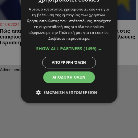
Αυτός ο ιστότοπος χρησιμοποιεί cookies για
τη βελτίωση της εμπειρίας των χρηστών.
Χρησιμοποιώντας τον ιστότοπό μας, παρέχετε
14:01
14:01
04.08.2024
04.08.2024
τη συγκατάθεσή σας για όλα τα cookies
Πώς απαντά η Αθήνα στις
Πώς απαντά η Αθήνα στις
σύμφωνα με την Πολιτική μας για τα cookies.
επικρίσεις για τις δηλώσεις
επικρίσεις για τις δηλώσεις
Διαβάστε περισσότερα
Γεραπετρίτη
Γεραπετρίτη
SHOW ALL PARTNERS
(1499) →
ΑΠΌΡΡΙΨΗ ΌΛΩΝ
ΑΠΟΔΟΧΉ ΌΛΩΝ
ΕΜΦΆΝΙΣΗ ΛΕΠΤΟΜΕΡΕΙΏΝ