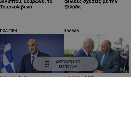
Αιγύπτου, ακυρώνει το
φιλικές σχέσεις με την
Τουρκολιβυκό
Ελλάδα
ΠΟΛΙΤΙΚΗ
ΕΛΛΑΔΑ
Ζωντανή Ροή
Ειδήσεων
15:45
18:31
15.11.2022
09.10.2022
ΥΠΕΞ Ελλάδας: Κανένα
Δένδιας:«Νομικό
κράτος δεν αποδέχεται και
τερατούργημα» το
δεν αναγνωρίζει το
τουρκολιβυκό,η Άγκυρα
ψευδοκράτος
άσκησε πιέσεις σε Λίβυους
ΠΟΛΙΤΙΚΗ
ΕΛΛΑΔΑ