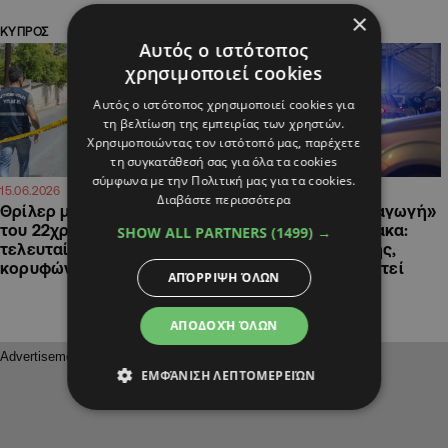
×
ΚΥΠΡΟΣ
ΚΥΠΡΟΣ
Αυτός ο ιστότοπος
χρησιμοποιεί cookies
Αυτός ο ιστότοπος χρησιμοποιεί cookies για
τη βελτίωση της εμπειρίας των χρηστών.
Χρησιμοποιώντας τον ιστότοπό μας, παρέχετε
τη συγκατάθεσή σας για όλα τα cookies
σύμφωνα με την Πολιτική μας για τα cookies.
22:20
20:32
15.06.2026
30.04.2026
Διαβάστε περισσότερα
Θρίλερ με την εξαφάνιση
Ανατροπή στην «απαγωγή»
του 22χρονου φοιτητή: Το
22χρονου στη Λάρνακα:
SHOW ALL PARTNERS
(1499) →
τελευταίο μήνυμα,
Έπεσε θύμα επίθεσης,
κορυφώνεται η αγωνία
αρνείται να εμφανιστεί
ΑΠΌΡΡΙΨΗ ΌΛΩΝ
ΑΠΟΔΟΧΉ ΌΛΩΝ
ΕΜΦΆΝΙΣΗ ΛΕΠΤΟΜΕΡΕΙΏΝ