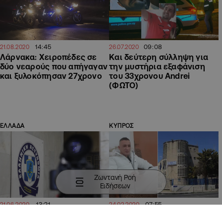
14:45
09:08
21.08.2020
26.07.2020
Λάρνακα: Χειροπέδες σε
Και δεύτερη σύλληψη για
δύο νεαρούς που απήγαγαν
την μυστήρια εξαφάνιση
και ξυλοκόπησαν 27χρονο
του 33χρονου Andrei
(ΦΩΤΟ)
ΕΛΛΑΔΑ
ΚΥΠΡΟΣ
Ζωντανή Ροή
Ειδήσεων
13:21
07:55
21.06.2020
24.02.2020
Υπόθεση Μαρκέλλας:
Ανοιχτά όλα τα ενδεχόμενα