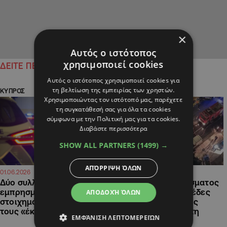
×
Αυτός ο ιστότοπος
χρησιμοποιεί cookies
ΔΕΙΤΕ ΠΕΡΙΣΣΟΤΕΡΑ
Αυτός ο ιστότοπος χρησιμοποιεί cookies για
τη βελτίωση της εμπειρίας των χρηστών.
ΚΥΠΡΟΣ
ΚΥΠΡΟΣ
Χρησιμοποιώντας τον ιστότοπό μας, παρέχετε
τη συγκατάθεσή σας για όλα τα cookies
σύμφωνα με την Πολιτική μας για τα cookies.
Διαβάστε περισσότερα
SHOW ALL PARTNERS
(1499) →
ΑΠΌΡΡΙΨΗ ΌΛΩΝ
18:30
13:23
01.06.2026
28.12.2024
Δύο συλλήψεις για τον
Εμπρησμός διαμερίσματος
εμπρησμό πρακτορείου
στη Λεμεσό: Χειροπέδες
ΑΠΟΔΟΧΉ ΌΛΩΝ
στοιχημάτων στη Λεμεσό,
στον 30χρονο γιο της
τους «έκαψε» μαρτυρία
70χρονης που υπέστη
ΕΜΦΆΝΙΣΗ ΛΕΠΤΟΜΕΡΕΙΏΝ
εγκαύματα