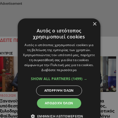
×
Αυτός ο ιστότοπος
χρησιμοποιεί cookies
ΔΕΙΤΕ ΠΕΡΙΣΣΟΤΕΡΑ
Αυτός ο ιστότοπος χρησιμοποιεί cookies για
τη βελτίωση της εμπειρίας των χρηστών.
ΚΥΠΡΟΣ
ΠΟΛΙΤΙΚΗ
Χρησιμοποιώντας τον ιστότοπό μας, παρέχετε
τη συγκατάθεσή σας για όλα τα cookies
σύμφωνα με την Πολιτική μας για τα cookies.
Διαβάστε περισσότερα
SHOW ALL PARTNERS
(1499) →
ΑΠΌΡΡΙΨΗ ΌΛΩΝ
21:47
08:40
18.03.2026
06.02.2026
Ξανανοίγει ο φάκελος της
Καταθέτουν πρόσωπα
ΑΠΟΔΟΧΉ ΌΛΩΝ
υπόθεσης του φερόμενου
«κλειδί» για Φαίδωνος,
ξυλοδαρμού της συζύγου
εγκλωβίστηκε ο Δημοτικός
Φαίδωνος
Γραμματέας Πάφου λόγω
ΕΜΦΆΝΙΣΗ ΛΕΠΤΟΜΕΡΕΙΏΝ