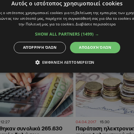
Αυτός ο ιστότοπος χρησιμοποιεί cookies
20:24
20.10.2020
14:40
ις στις υποψηφιότητες… η
Παρατείνεται η προθε
ς ο ιστότοπος χρησιμοποιεί cookies για τη βελτίωση της εμπειρίας των χρη
η Αννίτα και η έκπληξη «Χ»
υποβολής Δήλωσης ε
ώντας τον ιστότοπό μας, παρέχετε τη συγκατάθεσή σας για όλα τα cookies
φυσικών προσώπων
την Πολιτική μας για τα cookies.
Διαβάστε περισσότερα
ς είναι οι προετοιμασίες των επιτελείων,
υποβολή υποψηφιοτήτων
Το Διάταγμα του Υπουργού Οι
SHOW ALL PARTNERS
(1499) →
ΑΠΌΡΡΙΨΗ ΌΛΩΝ
ΑΠΟΔΟΧΉ ΌΛΩΝ
Α
ΟΙΚΟΝΟΜΙΑ
ΕΜΦΆΝΙΣΗ ΛΕΠΤΟΜΕΡΕΙΏΝ
12:27
04.04.2017
15:30
θηκαν συνολικά 265.630
Παράταση ηλεκτρονικ