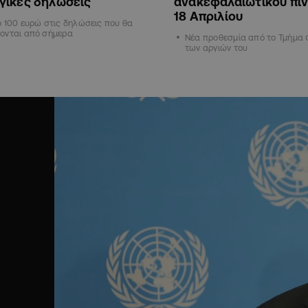
γικές δηλώσεις
ανακεφαλαιωτικού πίν
18 Απριλίου
 100 ευρώ στις δηλώσεις που θα
ονται από σήμερα
Νέα προθεσμία από το Τμήμα 
των αργιών του