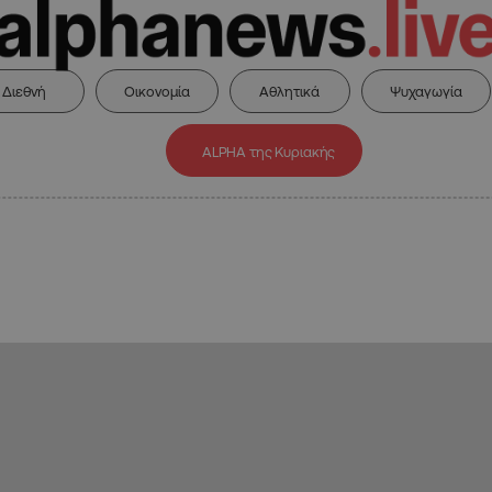
Διεθνή
Οικονομία
Αθλητικά
Ψυχαγωγία
ALPHA της Κυριακής