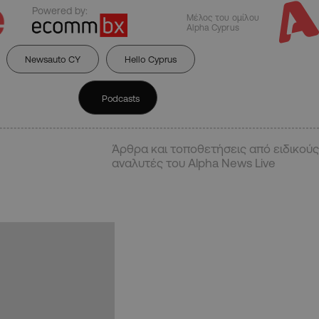
Powered by:
Μέλος του ομίλου
Alpha Cyprus
Newsauto CY
Hello Cyprus
Podcasts
Άρθρα και τοποθετήσεις από ειδικούς
αναλυτές του Alpha News Live