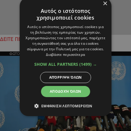
×
Αυτός ο ιστότοπος
χρησιμοποιεί cookies
Αυτός ο ιστότοπος χρησιμοποιεί cookies για
τη βελτίωση της εμπειρίας των χρηστών.
Χρησιμοποιώντας τον ιστότοπό μας, παρέχετε
ΔΕΙΤΕ ΠΕΡΙΣΣΟΤΕΡΑ
τη συγκατάθεσή σας για όλα τα cookies
σύμφωνα με την Πολιτική μας για τα cookies.
ΦΩΤΟΓΡΑΦΙΑ ΤΗΣ ΗΜΕΡΑΣ
Διαβάστε περισσότερα
SHOW ALL PARTNERS
(1499) →
ΑΠΌΡΡΙΨΗ ΌΛΩΝ
ΑΠΟΔΟΧΉ ΌΛΩΝ
ΕΜΦΆΝΙΣΗ ΛΕΠΤΟΜΕΡΕΙΏΝ