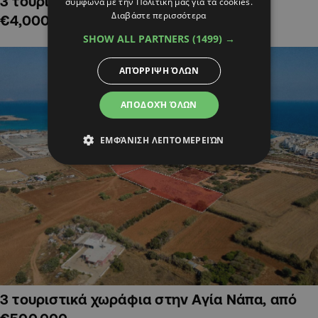
3 τουριστικά χωράφια στην Αλαμινό,
σύμφωνα με την Πολιτική μας για τα cookies.
Διαβάστε περισσότερα
€4,000,000
SHOW ALL PARTNERS
(1499) →
ΑΠΌΡΡΙΨΗ ΌΛΩΝ
ΑΠΟΔΟΧΉ ΌΛΩΝ
ΕΜΦΆΝΙΣΗ ΛΕΠΤΟΜΕΡΕΙΏΝ
3 τουριστικά χωράφια στην Αγία Νάπα, από