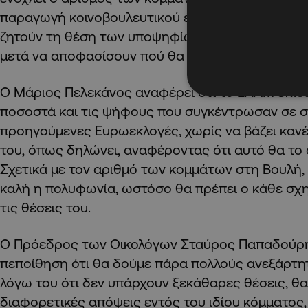
παραγωγή κοινοβουλευτικού έργου. Καλεί τους
ζητούν τη θέση των υποψηφίων για τα θέματα π
μετά να αποφασίσουν πού θα δώσουν τη ψήφο τ
Ο Μάριος Πελεκάνος αναφέρει ότι το ΕΛΑΜ επιδι
ποσοστά και τις ψήφους που συγκέντρωσαν σε σ
προηγούμενες Ευρωεκλογές, χωρίς να βάζει κανέ
του, όπως δηλώνει, αναφέροντας ότι αυτό θα το 
Σχετικά με τον αριθμό των κομμάτων στη Βουλή, υ
καλή η πολυφωνία, ωστόσο θα πρέπει ο κάθε σχ
τις θέσεις του.
Ο Πρόεδρος των Οικολόγων Σταύρος Παπαδούρη
πεποίθηση ότι θα δούμε πάρα πολλούς ανεξάρτητ
λόγω του ότι δεν υπάρχουν ξεκάθαρες θέσεις, θ
διαφορετικές απόψεις εντός του ιδίου κόμματος