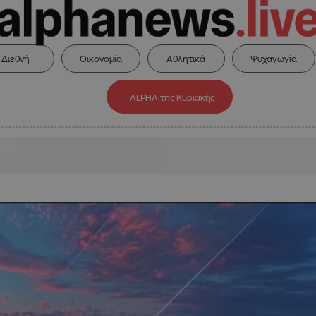
Διεθνή
Οικονομία
Αθλητικά
Ψυχαγωγία
ALPHA της Κυριακής