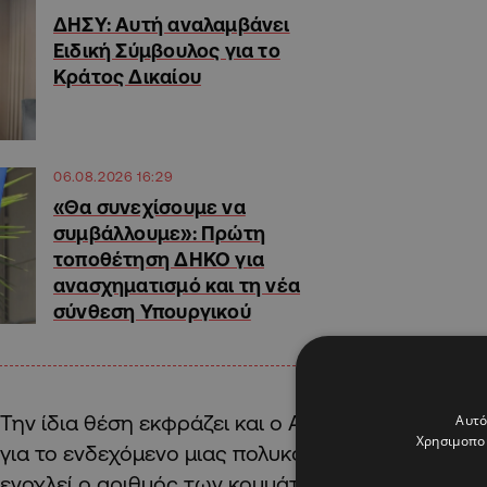
ΔΗΣΥ: Αυτή αναλαμβάνει
Ειδική Σύμβουλος για το
Κράτος Δικαίου
06.08.2026 16:29
«Θα συνεχίσουμε να
συμβάλλουμε»: Πρώτη
τοποθέτηση ΔΗΚΟ για
ανασχηματισμό και τη νέα
σύνθεση Υπουργικού
Την ίδια θέση εκφράζει και ο Ανδρέας Πασιουρτί
Αυτό
Χρησιμοποι
για το ενδεχόμενο μιας πολυκομματικής βουλής, 
ενοχλεί ο αριθμός των κομμάτων αλλά η έκφρασ