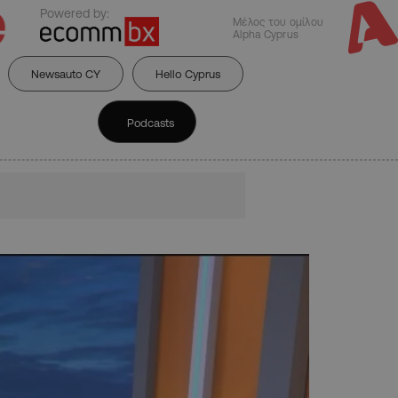
Powered by:
Μέλος του ομίλου
Alpha Cyprus
Newsauto CY
Hello Cyprus
Podcasts