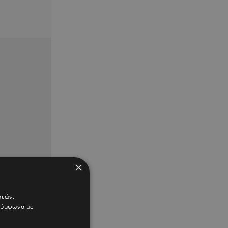
×
στών.
 σύμφωνα με