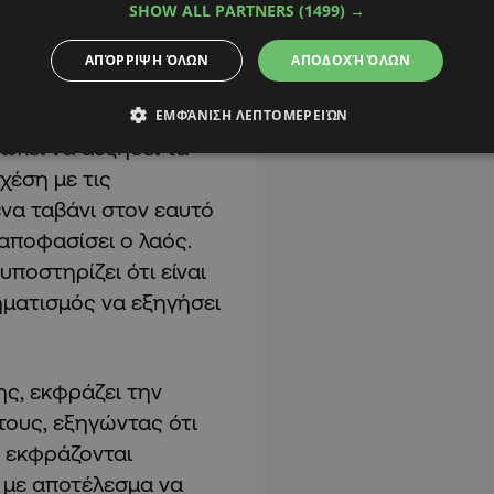
SHOW ALL PARTNERS
(1499) →
 ψηφοφόρους να
ου τους αφορούν και
ΑΠΌΡΡΙΨΗ ΌΛΩΝ
ΑΠΟΔΟΧΉ ΌΛΩΝ
ους.
ΕΜΦΆΝΙΣΗ ΛΕΠΤΟΜΕΡΕΙΏΝ
ώκει να αυξήσει τα
χέση με τις
να ταβάνι στον εαυτό
αποφασίσει ο λαός.
ποστηρίζει ότι είναι
ηματισμός να εξηγήσει
ς, εκφράζει την
ους, εξηγώντας ότι
α εκφράζονται
, με αποτέλεσμα να